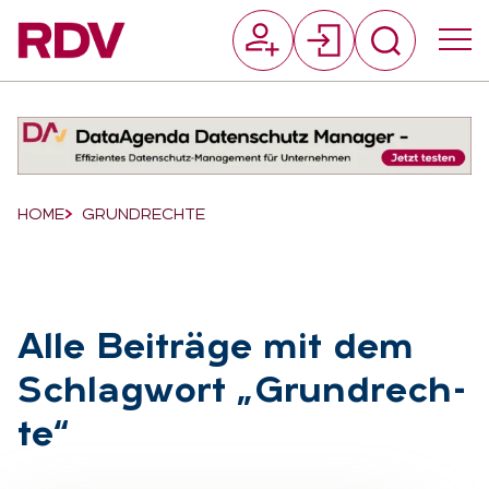
Suchfeld
Suchen
Breadcrumb-Navigation
HOME
GRUNDRECHTE
Alle Bei­trä­ge mit dem
Schlag­wort „Grund­rech­
te“