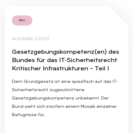
Abo
AUSGABE 1/2022
Ge­setz­ge­bungs­kom­pe­tenz(en) des
Bun­des für das IT-Si­cher­heits­recht
Kri­ti­scher In­fra­struk­tu­ren – Teil I
Dem Grundgesetz ist eine spezifisch auf das IT-
Sicherheitsrecht zugeschnittene
Gesetzgebungskompetenz unbekannt. Der
Bund sieht sich insofern einem Mosaik einzelner
Befugnisse für…