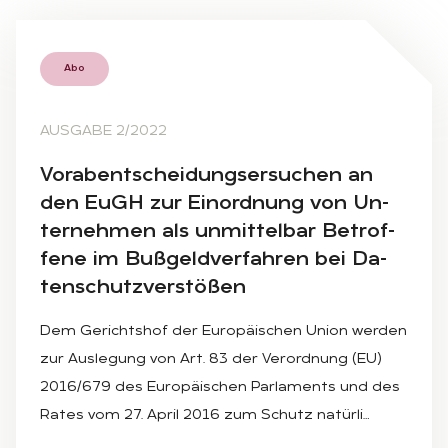
Abo
AUSGABE 2/2022
Vor­ab­ent­schei­dungs­er­su­chen an
den EuGH zur Ein­ord­nung von Un­
ter­neh­men als un­mit­tel­bar Be­trof­
fe­ne im Buß­geld­ver­fah­ren bei Da­
ten­schutz­ver­stö­ßen
Dem Gerichtshof der Europäischen Union werden
zur Auslegung von Art. 83 der Verordnung (EU)
2016/679 des Europäischen Parlaments und des
Rates vom 27. April 2016 zum Schutz natürli…