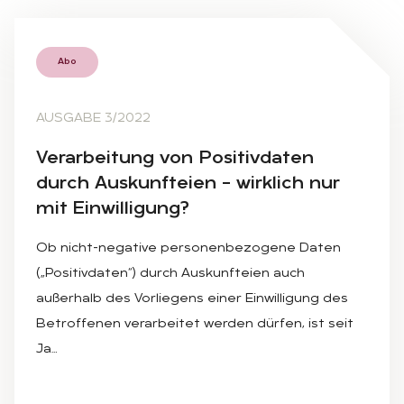
Abo
AUSGABE 3/2022
Ver­ar­bei­tung von Po­si­tiv­da­ten
durch Aus­kunftei­en – wirk­lich nur
mit Ein­wil­li­gung?
Ob nicht-negative personenbezogene Daten
(„Positivdaten“) durch Auskunfteien auch
außerhalb des Vorliegens einer Einwilligung des
Betroffenen verarbeitet werden dürfen, ist seit
Ja…