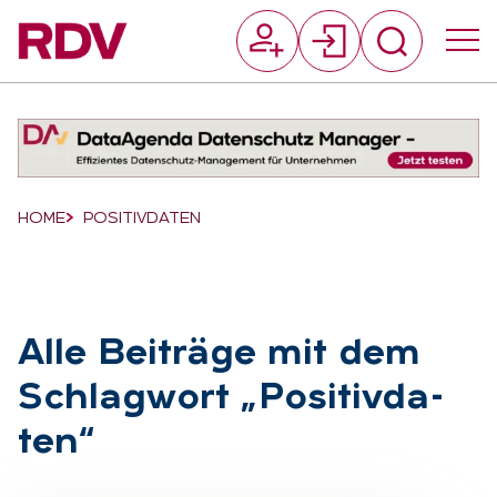
Suchfeld
Suchen
Breadcrumb-Navigation
HOME
POSITIVDATEN
Alle Bei­trä­ge mit dem
Schlag­wort „Po­si­tiv­da­
ten“