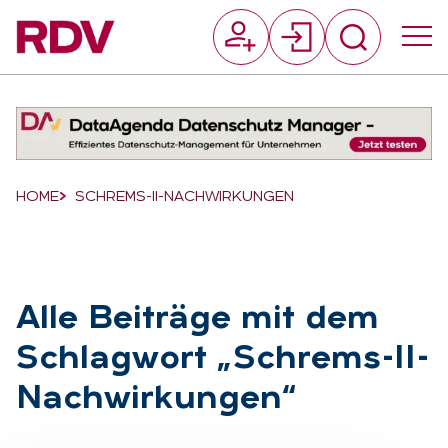
Suchfeld
Suchen
Breadcrumb-Navigation
HOME
SCHREMS-II-NACHWIRKUNGEN
Alle Bei­trä­ge mit dem
Schlag­wort „Schrems-II-
Nach­wir­kun­gen“