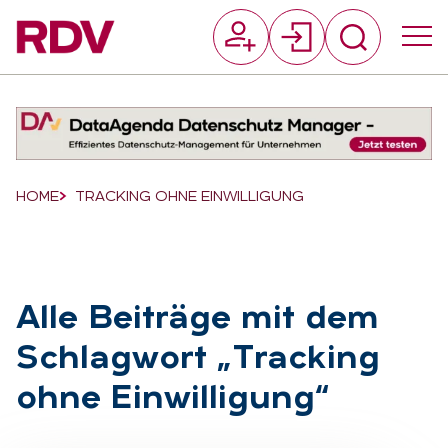
Suchfeld
Suchen
Breadcrumb-Navigation
HOME
TRACKING OHNE EINWILLIGUNG
Alle Bei­trä­ge mit dem
Schlag­wort „Tracking
ohne Ein­wil­li­gung“