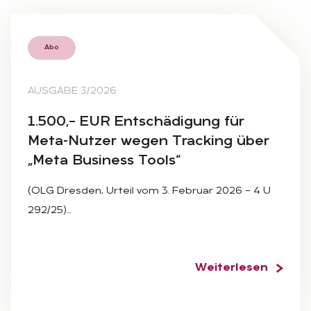
Abo
AUSGABE 3/2026
1.500,– EUR Ent­schä­di­gung für
Meta-Nut­zer we­gen Tracking über
„Meta Busi­ness Tools“
(OLG Dresden, Urteil vom 3. Februar 2026 – 4 U
292/25)…
Weiterlesen