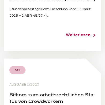
(Bundesarbeitsgericht, Beschluss vom 12. März
2019 – 1 ABR 48/17 –)…
Weiterlesen
Abo
AUSGABE 1/2020
Bit­kom zum ar­beits­recht­li­chen Sta­
tus von Crowd­wor­kern