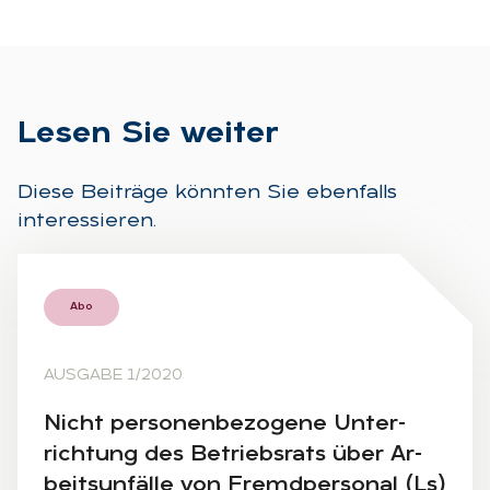
Le­sen Sie wei­ter
Diese Beiträge könnten Sie ebenfalls
interessieren.
Abo
AUSGABE 1/2020
Nicht per­so­nen­be­zo­ge­ne Un­ter­
rich­tung des Be­triebs­rats über Ar­
beits­un­fäl­le von Fremd­per­so­nal (Ls)