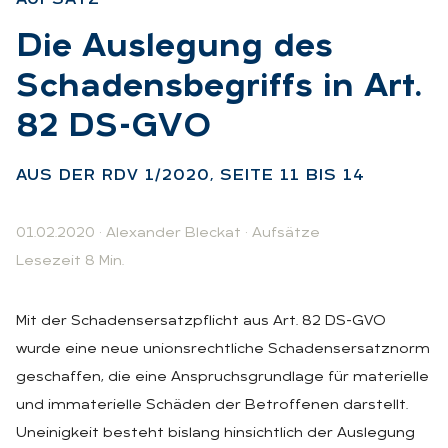
:
Die Aus­le­gung des
Scha­dens­be­griffs in Art.
82 DS-GVO
:
AUS DER RDV 1/2020, SEI­TE 11 BIS 14
01.02.2020
·
Alexander Bleckat
·
Aufsätze
Lesezeit 8 Min.
Mit der Schadensersatzpflicht aus Art. 82 DS-GVO
wurde eine neue unionsrechtliche Schadensersatznorm
geschaffen, die eine Anspruchsgrundlage für materielle
und immaterielle Schäden der Betroffenen darstellt.
Uneinigkeit besteht bislang hinsichtlich der Auslegung