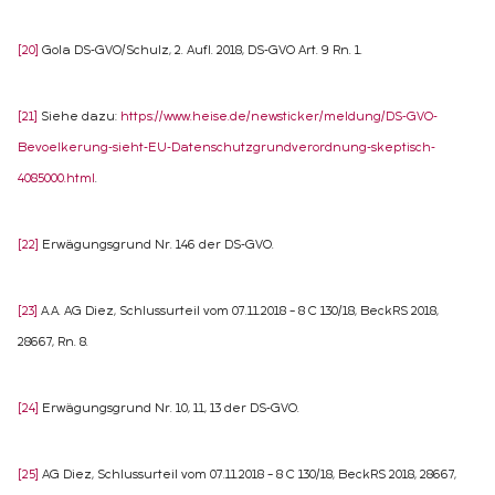
[20]
Gola DS-GVO/Schulz, 2. Aufl. 2018, DS-GVO Art. 9 Rn. 1.
[21]
Siehe dazu:
https://www.heise.de/newsticker/meldung/DS-GVO-
Bevoelkerung-sieht-EU-Datenschutzgrundverordnung-skeptisch-
4085000.html
.
[22]
Erwägungsgrund Nr. 146 der DS-GVO.
[23]
A.A. AG Diez, Schlussurteil vom 07.11.2018 – 8 C 130/18, BeckRS 2018,
28667, Rn. 8.
[24]
Erwägungsgrund Nr. 10, 11, 13 der DS-GVO.
[25]
AG Diez, Schlussurteil vom 07.11.2018 – 8 C 130/18, BeckRS 2018, 28667,