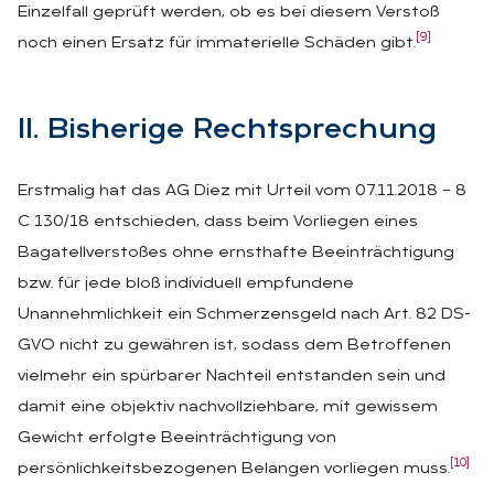
Einzelfall geprüft werden, ob es bei diesem Verstoß
[9]
noch einen Ersatz für immaterielle Schäden gibt.
II. Bis­he­ri­ge Recht­spre­chung
Erstmalig hat das AG Diez mit Urteil vom 07.11.2018 – 8
C 130/18 entschieden, dass beim Vorliegen eines
Bagatellverstoßes ohne ernsthafte Beeinträchtigung
bzw. für jede bloß individuell empfundene
Unannehmlichkeit ein Schmerzensgeld nach Art. 82 DS-
GVO nicht zu gewähren ist, sodass dem Betroffenen
vielmehr ein spürbarer Nachteil entstanden sein und
damit eine objektiv nachvollziehbare, mit gewissem
Gewicht erfolgte Beeinträchtigung von
[10]
persönlichkeitsbezogenen Belangen vorliegen muss.