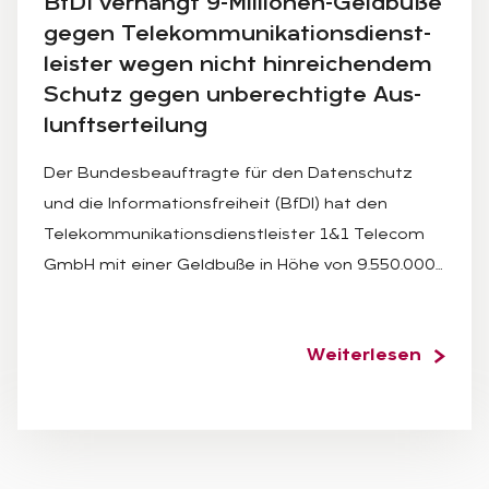
BfDI ver­hängt 9-Mil­lio­nen-Geld­bu­ße
ge­gen Te­le­kom­mu­ni­ka­ti­ons­dienst­
leis­ter we­gen nicht hin­rei­chen­dem
Schutz ge­gen un­be­rech­tig­te Aus­
lunfts­er­tei­lung
Der Bundesbeauftragte für den Datenschutz
und die Informationsfreiheit (BfDI) hat den
Telekommunikationsdienstleister 1&1 Telecom
GmbH mit einer Geldbuße in Höhe von 9.550.000…
Weiterlesen