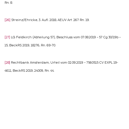
Rn. 8.
[26]
Streinz/Ehricke, 3. Aufl. 2018, AEUV Art. 267 Rn. 19.
[27]
LG Feldkirch (Abteilung 57), Beschluss vom 07.08.2019 – 57 Cg 30/19b –
15, BeckRS 2019, 18276, Rn. 69-70.
[28]
Rechtbank Amsterdam, Urteil vom 02.09.2019 – 7560515 CV EXPL 19-
4611, BeckRS 2019, 24009, Rn. 44.