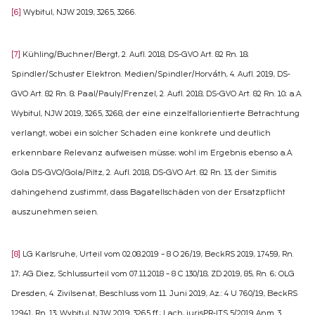
[6]
Wybitul, NJW 2019, 3265, 3266.
[7]
Kühling/Buchner/Bergt, 2. Aufl. 2018, DS-GVO Art. 82 Rn. 18;
Spindler/Schuster Elektron. Medien/Spindler/Horváth, 4. Aufl. 2019, DS-
GVO Art. 82 Rn. 8; Paal/Pauly/Frenzel, 2. Aufl. 2018, DS-GVO Art. 82 Rn. 10; a.A.
Wybitul, NJW 2019, 3265, 3268, der eine einzelfallorientierte Betrachtung
verlangt, wobei ein solcher Schaden eine konkrete und deutlich
erkennbare Relevanz aufweisen müsse; wohl im Ergebnis ebenso a.A.
Gola DS-GVO/Gola/Piltz, 2. Aufl. 2018, DS-GVO Art. 82 Rn. 13, der Simitis
dahingehend zustimmt, dass Bagatellschäden von der Ersatzpflicht
auszunehmen seien.
[8]
LG Karlsruhe, Urteil vom 02.08.2019 – 8 O 26/19, BeckRS 2019, 17459, Rn.
17; AG Diez, Schlussurteil vom 07.11.2018 – 8 C 130/18, ZD 2019, 85, Rn. 6; OLG
Dresden, 4. Zivilsenat, Beschluss vom 11. Juni 2019, Az.: 4 U 760/19, BeckRS
12941, Rn. 13; Wybitul, NJW 2019, 3265 ff.; Lach, jurisPR-ITS 5/2019 Anm. 3.