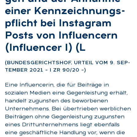
ei­ner Kenn­zeich­nungs­
pflicht bei In­sta­gram
Posts von In­flu­en­cern
(In­flu­en­cer I) (L
:
(BUN­DES­GE­RICHTS­HOF, UR­TEIL VOM 9. SEP­
TEM­BER 2021 – I ZR 90/20 –)
Eine Influencerin, die für Beiträge in
sozialen Medien eine Gegenleistung erhält,
handelt zugunsten des beworbenen
Unternehmens. Bei übertrieben werblichen
Beiträgen ohne Gegenleistung zugunsten
eines Drittunternehmens liegt ebenfalls
eine geschäftliche Handlung vor, wenn die