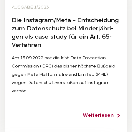
AUSGABE 1/2023
Die In­sta­gram/Meta – Ent­schei­dung
zum Da­ten­schutz bei Min­der­jäh­ri­
gen als case stu­dy für ein Art. 65-
Ver­fah­ren
Am 15.09.2022 hat die Irish Data Protection
Commission (IDPC) das bisher höchste Bußgeld
gegen Meta Platforms Ireland Limited (MPIL)
wegen Datenschutzverstößen auf Instagram
verhän…
Weiterlesen