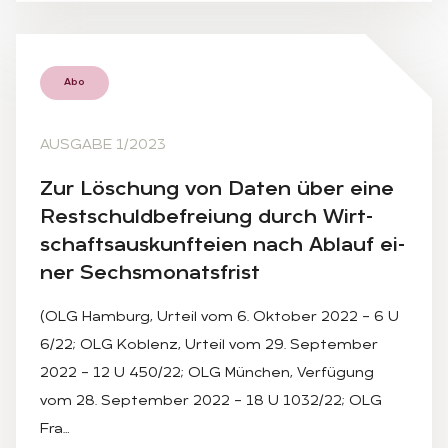
Abo
AUSGABE 1/2023
Zur Lö­schung von Da­ten über eine
Rest­schuld­be­frei­ung durch Wirt­
schafts­aus­kunftei­en nach Ab­lauf ei­
ner Sechs­mo­nats­frist
(OLG Hamburg, Urteil vom 6. Oktober 2022 – 6 U
6/22; OLG Koblenz, Urteil vom 29. September
2022 – 12 U 450/22; OLG München, Verfügung
vom 28. September 2022 – 18 U 1032/22; OLG
Fra…