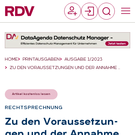
Suchfeld
Suchen
Breadcrumb-Navigation
HOME
PRINTAUSGABEN
AUSGABE 1/2023
ZU DEN VORAUSSETZUNGEN UND DER ANNAHME …
Artikel kostenlos lesen
RECHT­SPRECH­NUNG
:
Zu den Vor­aus­set­zun­
gen und der An­nah­me