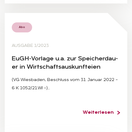
Abo
AUSGABE 1/2023
EuGH-Vor­la­ge u.a. zur Spei­cher­dau­
er in Wirt­schafts­aus­kunftei­en
(VG Wiesbaden, Beschluss vom 31. Januar 2022 –
6 K 1052/21.WI –)…
Weiterlesen