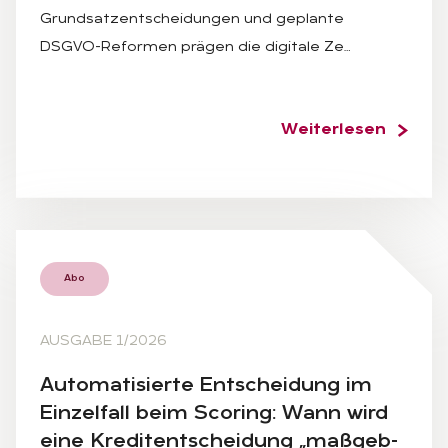
Grundsatzentscheidungen und geplante
DSGVO-Reformen prägen die digitale Ze…
Weiterlesen
Abo
AUSGABE 1/2026
Au­to­ma­ti­sier­te Ent­schei­dung im
Ein­zel­fall beim Sco­ring: Wann wird
eine Kre­dit­ent­schei­dung „maß­geb­