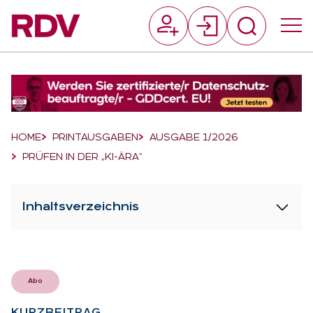
Suchfeld
Suchen
Breadcrumb-Navigation
HOME
PRINTAUSGABEN
AUSGABE 1/2026
PRÜFEN IN DER „KI-ÄRA“
Inhaltsverzeichnis
Abo
KURZ­BEI­TRAG