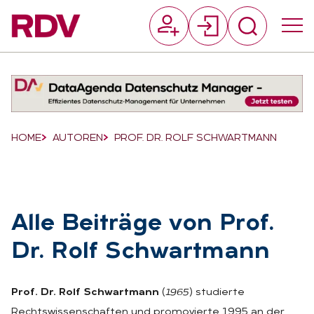
Suchfeld
Suchen
Breadcrumb-Navigation
HOME
AUTOREN
PROF. DR. ROLF SCHWARTMANN
Alle Bei­trä­ge von Prof.
Dr. Rolf Schwart­mann
Prof. Dr. Rolf Schwartmann
(
1965
) studierte
Rechtswissenschaften und promovierte 1995 an der