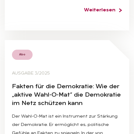
Weiterlesen
Abo
AUSGABE 3/2025
Fak­ten für die De­mo­kra­tie: Wie der
„ak­ti­ve Wahl-O-Mat“ die De­mo­kra­tie
im Netz schüt­zen kann
Der Wahl-O-Mat ist ein Instrument zur Stärkung
der Demokratie. Er ermöglicht es, politische
Gefühle an Fakten zu spiegeln. In der von