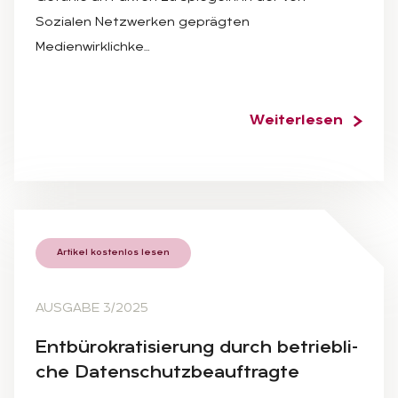
Sozialen Netzwerken geprägten
Medienwirklichke…
Weiterlesen
Artikel kostenlos lesen
AUSGABE 3/2025
Ent­bü­ro­kra­ti­sie­rung durch be­trieb­li­
che Da­ten­schutz­be­auf­trag­te