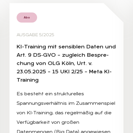
Abo
AUSGABE 5/2025
KI-Trai­ning mit sen­si­blen Da­ten und
Art. 9 DS‑G­VO – zu­gleich Be­spre­
chung von OLG Köln, Urt. v.
23.05.2025 – 15 UKl 2/25 – Meta KI-
Trai­ning
Es besteht ein strukturelles
Spannungsverhältnis im Zusammenspiel
von KI-Training, das regelmäßig auf die
Verfügbarkeit von großen
Datenmengen (Big Data) angewiesen