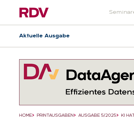
Seminar
Header
Hauptnavigation
Aktuelle Ausgabe
Suchfeld
HOME
PRINTAUSGABEN
AUSGABE 5/2025
KI HA
Breadcrumb-Navigation