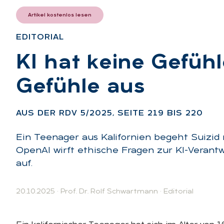
Artikel kostenlos lesen
EDI­TO­RI­AL
:
KI hat kei­ne Ge­füh­
Ge­füh­le aus
:
AUS DER RDV 5/2025, SEI­TE 219 BIS 220
Ein Teenager aus Kalifornien begeht Suizid
OpenAI wirft ethische Fragen zur KI-Veran
auf.
20.10.2025
·
Prof. Dr. Rolf Schwartmann
·
Editorial