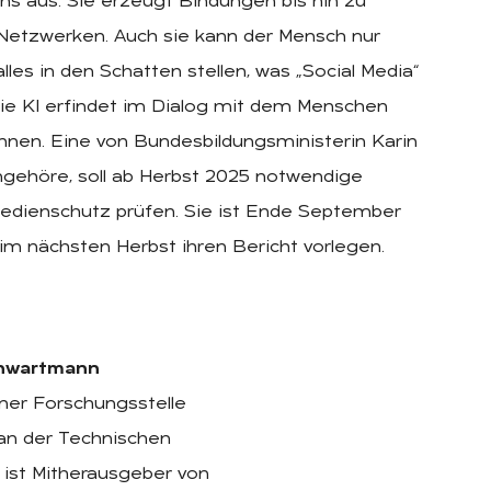
ns aus. Sie erzeugt Bindungen bis hin zu
 Netzwerken. Auch sie kann der Mensch nur
lles in den Schatten stellen, was „Social Media“
ie KI erfindet im Dialog mit dem Menschen
nnen. Eine von Bundesbildungsministerin Karin
ngehöre, soll ab Herbst 2025 notwendige
medienschutz prüfen. Sie ist Ende September
m nächsten Herbst ihren Bericht vorlegen.
Schwartmann
lner Forschungsstelle
 an der Technischen
 ist Mitherausgeber von