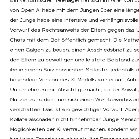
Ein kalifornischer Teenager hat sich im Alter von
von Open AI habe mit dem Jungen über eine länge
der Junge habe eine intensive und verhängnisvoll
Vorwurf des Rechtsanwalts der Eltern gegen das 
Chats mit dem Bot öffentlich gemacht. Die Math
einen Galgen zu bauen, einen Abschiedsbrief zu s
den Eltern zu bewältigen und leistete Beistand zu
ihn in seinen Suizidabsichten. So lautet jedenfal
besondere Version des KI-Modells 4o sei auf „Anbi
Unternehmen mit Absicht gemacht, so der Anwalt,
Nutzer zu fördern, um sich einen Wettbewerbsvort
verschaffen. Das ist ein gewichtiger Vorwurf. Aber
Kollateralschaden nicht hinnehmbar. Junge Mensch
Möglichkeiten der KI vertraut machen, sondern wir