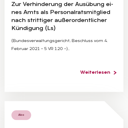
Zur Ver­hin­de­rung der Aus­übung ei­
nes Amts als Per­so­nal­rats­mit­glied
nach strit­ti­ger au­ßer­or­dent­li­cher
Kün­di­gung (Ls)
(Bundesverwaltungsgericht, Beschluss vom 4.
Februar 2021 – 5 VR 1.20 –)…
Weiterlesen
Abo