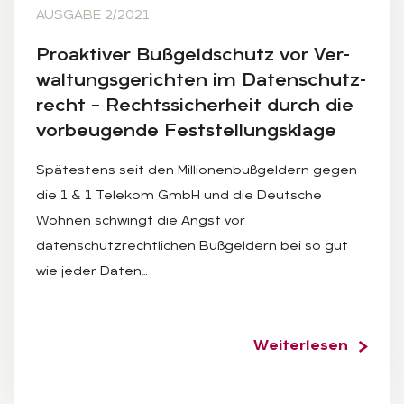
AUSGABE 2/2021
Pro­ak­ti­ver Buß­geld­schutz vor Ver­
wal­tungs­ge­rich­ten im Da­ten­schutz­
recht – Rechts­si­cher­heit durch die
vor­beu­gen­de Fest­stel­lungs­kla­ge
Spätestens seit den Millionenbußgeldern gegen
die 1 & 1 Telekom GmbH und die Deutsche
Wohnen schwingt die Angst vor
datenschutzrechtlichen Bußgeldern bei so gut
wie jeder Daten…
Weiterlesen