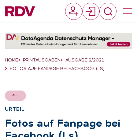
Suchfeld
Suchen
Breadcrumb-Navigation
HOME
PRINTAUSGABEN
AUSGABE 2/2021
FOTOS AUF FANPAGE BEI FACEBOOK (LS)
Abo
UR­TEIL
:
Fo­tos auf Fan­page bei
Face­book (Ls)
: