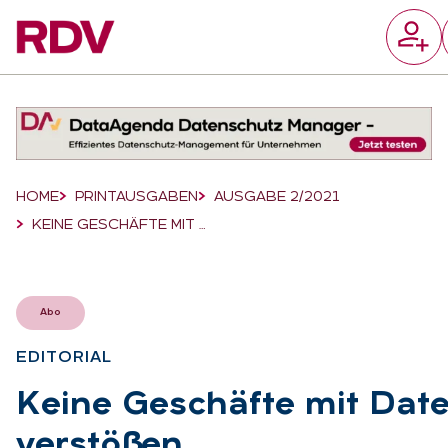
Suchfeld
Suchen
Breadcrumb-Navigation
HOME
PRINTAUSGABEN
AUSGABE 2/2021
KEINE GESCHÄFTE MIT …
Abo
EDI­TO­RI­AL
:
Kei­ne Ge­schäf­te mit Da­t
ver­stö­ßen
: