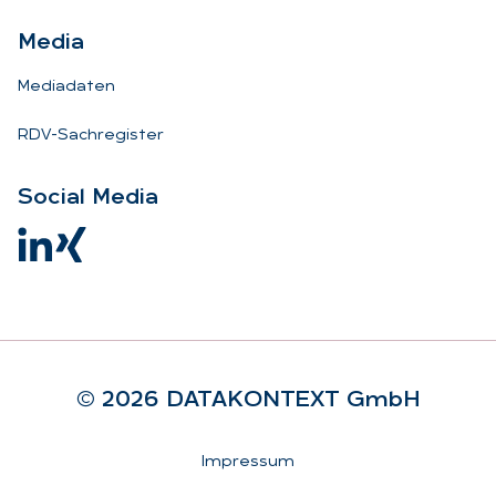
Me­dia
Mediadaten
RDV-Sachregister
So­ci­al Me­dia
© 2026 DA­TA­KON­TEXT GmbH
Rechtliches
Impressum