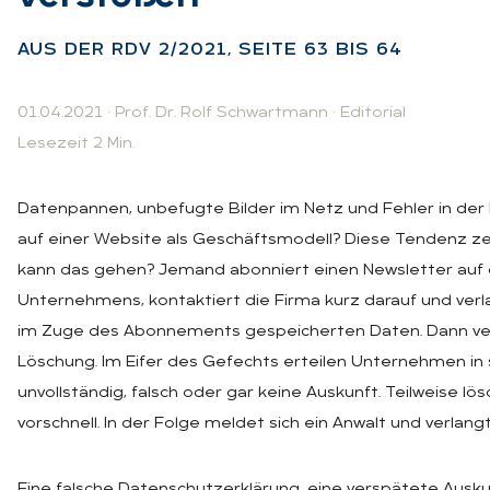
AUS DER RDV 2/2021, SEI­TE 63 BIS 64
01.04.2021
·
Prof. Dr. Rolf Schwartmann
·
Editorial
Lesezeit 2 Min.
Datenpannen, unbefugte Bilder im Netz und Fehler in de
auf einer Website als Geschäftsmodell? Diese Tendenz zei
kann das gehen? Jemand abonniert einen Newsletter auf 
Unternehmens, kontaktiert die Firma kurz darauf und verl
im Zuge des Abonnements gespeicherten Daten. Dann ver
Löschung. Im Eifer des Gefechts erteilen Unternehmen in s
unvollständig, falsch oder gar keine Auskunft. Teilweise lö
vorschnell. In der Folge meldet sich ein Anwalt und verlan
Eine falsche Datenschutzerklärung, eine verspätete Ausku