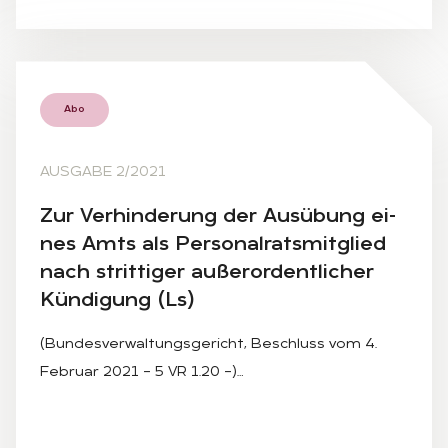
Abo
AUSGABE 2/2021
Zur Ver­hin­de­rung der Aus­übung ei­
nes Amts als Per­so­nal­rats­mit­glied
nach strit­ti­ger au­ßer­or­dent­li­cher
Kün­di­gung (Ls)
(Bundesverwaltungsgericht, Beschluss vom 4.
Februar 2021 – 5 VR 1.20 –)…