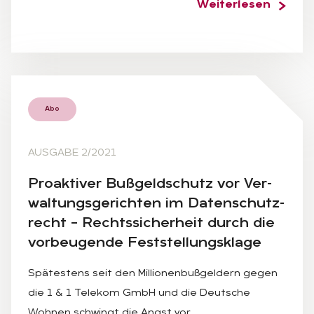
Weiterlesen
Abo
AUSGABE 2/2021
Pro­ak­ti­ver Buß­geld­schutz vor Ver­
wal­tungs­ge­rich­ten im Da­ten­schutz­
recht – Rechts­si­cher­heit durch die
vor­beu­gen­de Fest­stel­lungs­kla­ge
Spätestens seit den Millionenbußgeldern gegen
die 1 & 1 Telekom GmbH und die Deutsche
Wohnen schwingt die Angst vor