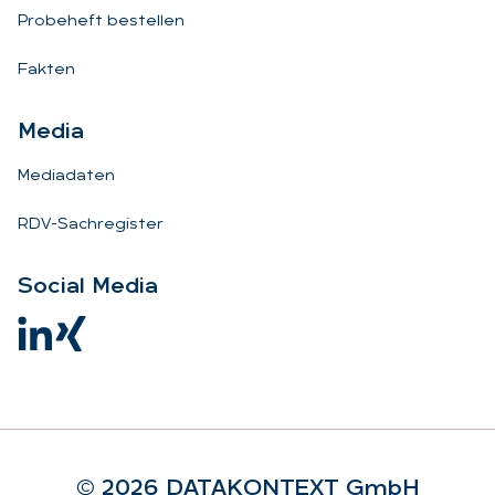
Probeheft bestellen
Fakten
Me­dia
Mediadaten
RDV-Sachregister
So­ci­al Me­dia
© 2026 DA­TA­KON­TEXT GmbH