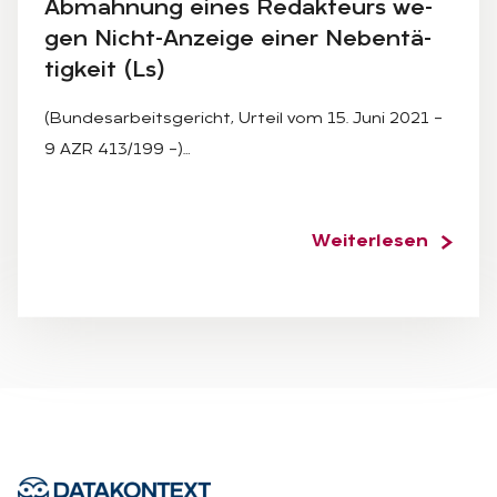
Ab­mah­nung ei­nes Re­dak­teurs we­
gen Nicht-An­zei­ge ei­ner Ne­ben­tä­
tig­keit (Ls)
(Bundesarbeitsgericht, Urteil vom 15. Juni 2021 –
9 AZR 413/199 –)…
Weiterlesen