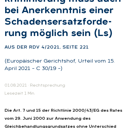
bei An­er­kennt­nis ei­ner
Scha­dens­er­satz­for­de­
rung mög­lich sein (Ls)
:
AUS DER RDV 4/2021, SEI­TE 221
(Europäischer Gerichtshof, Urteil vom 15.
April 2021 – C 30/19 –)
01.08.2021
·
Rechtsprechung
Lesezeit 1 Min.
Die Art. 7 und 15 der Richtlinie 2000/43/EG des Rates
vom 29. Juni 2000 zur Anwendung des
Gleichbehandlungsgrundsatzes ohne Unterschied