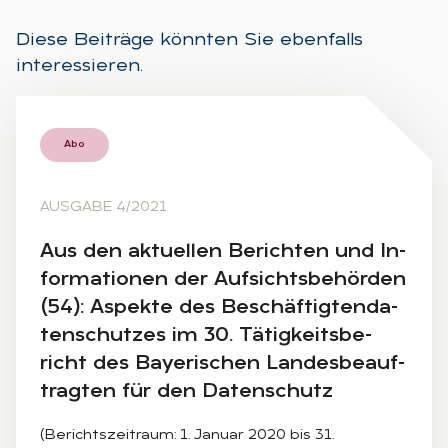
Diese Beiträge könnten Sie ebenfalls
interessieren.
Abo
AUSGABE 4/2021
Aus den ak­tu­el­len Be­rich­ten und In­
for­ma­tio­nen der Auf­sichts­be­hör­den
(54): As­pek­te des Be­schäf­tig­ten­da­
ten­schut­zes im 30. Tä­tig­keits­be­
richt des Baye­ri­schen Lan­des­be­auf­
trag­ten für den Da­ten­schutz
(Berichtszeitraum: 1. Januar 2020 bis 31.