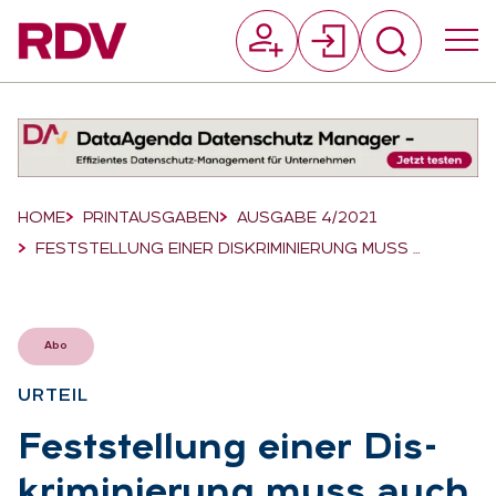
Suchfeld
Suchen
Breadcrumb-Navigation
HOME
PRINTAUSGABEN
AUSGABE 4/2021
FESTSTELLUNG EINER DISKRIMINIERUNG MUSS …
Abo
UR­TEIL
:
Fest­stel­lung ei­ner Dis­
kri­mi­nie­rung muss auch