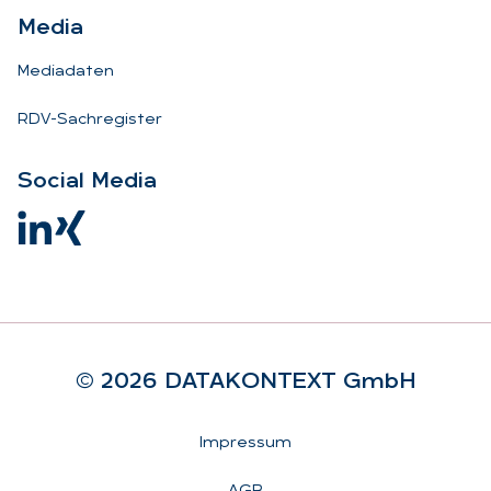
Me­dia
Mediadaten
RDV-Sachregister
So­ci­al Me­dia
© 2026 DA­TA­KON­TEXT GmbH
Rechtliches
Impressum