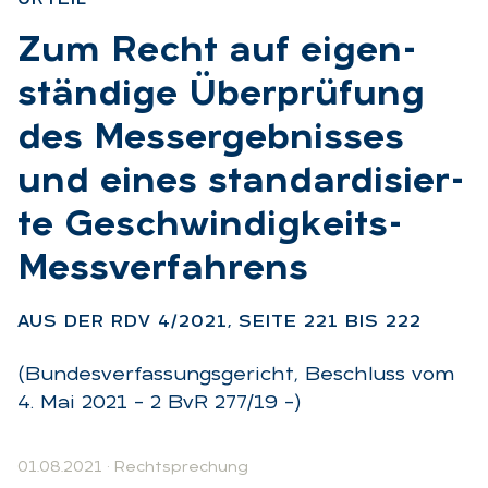
:
Zum Recht auf ei­gen­
stän­di­ge Über­prü­fung
des Mess­ergeb­nis­ses
und ei­nes stan­dar­di­sier­
te Ge­schwin­dig­keits-
Mess­ver­fah­rens
:
AUS DER RDV 4/2021, SEI­TE 221 BIS 222
(Bundesverfassungsgericht, Beschluss vom
4. Mai 2021 – 2 BvR 277/19 –)
01.08.2021
·
Rechtsprechung