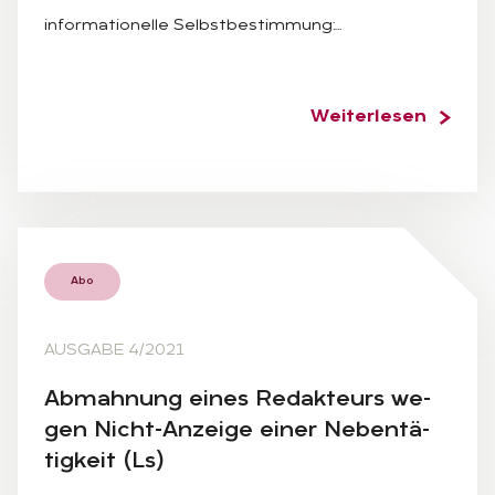
informationelle Selbstbestimmung:…
Weiterlesen
Abo
AUSGABE 4/2021
Ab­mah­nung ei­nes Re­dak­teurs we­
gen Nicht-An­zei­ge ei­ner Ne­ben­tä­
tig­keit (Ls)