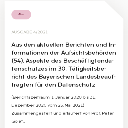
Abo
AUSGABE 4/2021
Aus den ak­tu­el­len Be­rich­ten und In­
for­ma­tio­nen der Auf­sichts­be­hör­den
(54): As­pek­te des Be­schäf­tig­ten­da­
ten­schut­zes im 30. Tä­tig­keits­be­
richt des Baye­ri­schen Lan­des­be­auf­
trag­ten für den Da­ten­schutz
(Berichtszeitraum: 1. Januar 2020 bis 31.
Dezember 2020 vom 25. Mai 2021)
Zusammengestellt und erläutert von Prof. Peter
Gola*…