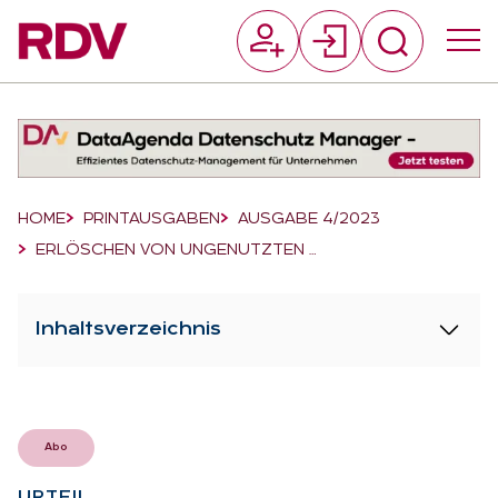
Suchfeld
Suchen
Breadcrumb-Navigation
HOME
PRINTAUSGABEN
AUSGABE 4/2023
ERLÖSCHEN VON UNGENUTZTEN …
Inhaltsverzeichnis
Abo
UR­TEIL