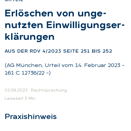
:
Er­lö­schen von un­ge­
nutz­ten Ein­wil­li­gungs­er­
klä­run­gen
:
AUS DER RDV 4/2023 SEI­TE 251 BIS 252
(AG München, Urteil vom 14. Februar 2023 –
161 C 12736/22 –)
01.08.2023
·
Rechtsprechung
Lesezeit 5 Min.
Pra­xis­hin­weis