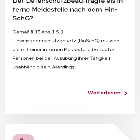
Der Da­ten­schutz­be­auf­trag­te als in­
ter­ne Mel­de­stel­le nach dem Hin­
SchG?
Gemäß § 15 Abs. 1 S. 1
Hinweisgeberschutzgesetz (HinSchG) müssen
die mit einer internen Meldestelle betrauten
Personen bei der Ausübung ihrer Tätigkeit
unabhängig sein. Allerdings…
Weiterlesen
Abo