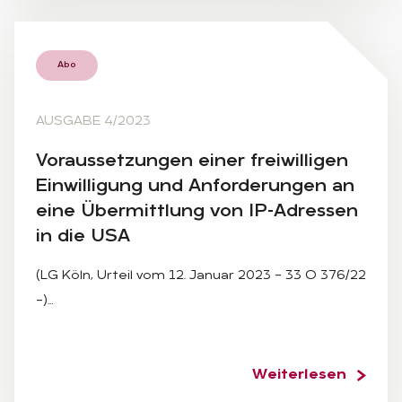
Abo
AUSGABE 4/2023
Vor­aus­set­zun­gen ei­ner frei­wil­li­gen
Ein­wil­li­gung und An­for­de­run­gen an
eine Über­mitt­lung von IP-Adres­sen
in die USA
(LG Köln, Urteil vom 12. Januar 2023 – 33 O 376/22
–)…
Weiterlesen