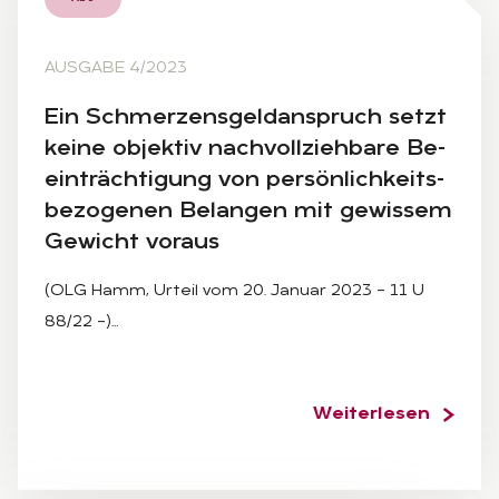
AUSGABE 4/2023
Ein Schmer­zens­geld­an­spruch setzt
kei­ne ob­jek­tiv nach­voll­zieh­ba­re Be­
ein­träch­ti­gung von per­sön­lich­keits­
be­zo­ge­nen Be­lan­gen mit ge­wis­sem
Ge­wicht vor­aus
(OLG Hamm, Urteil vom 20. Januar 2023 – 11 U
88/22 –)…
Weiterlesen