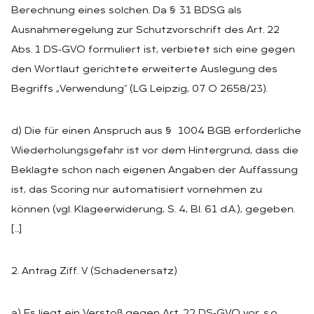
Berechnung eines solchen. Da § 31 BDSG als
Ausnahmeregelung zur Schutzvorschrift des Art. 22
Abs. 1 DS‑GVO formuliert ist, verbietet sich eine gegen
den Wortlaut gerichtete erweiterte Auslegung des
Begriffs „Verwendung“ (LG Leipzig, 07 O 2658/23).
d) Die für einen Anspruch aus § 1004 BGB erforderliche
Wiederholungsgefahr ist vor dem Hintergrund, dass die
Beklagte schon nach eigenen Angaben der Auffassung
ist, das Scoring nur automatisiert vornehmen zu
können (vgl. Klageerwiderung, S. 4, Bl. 61 d.A.), gegeben.
[…]
2. Antrag Ziff. V (Schadenersatz)
a) Es liegt ein Verstoß gegen Art. 22 DS‑GVO vor, s.o.