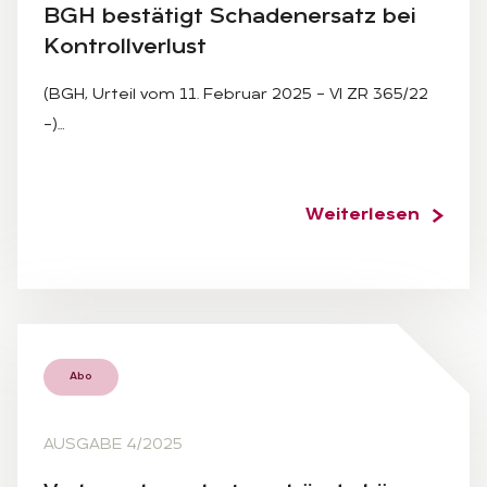
BGH be­stä­tigt Scha­den­er­satz bei
Kon­troll­ver­lust
(BGH, Urteil vom 11. Februar 2025 – VI ZR 365/22
–)…
Weiterlesen
Abo
AUSGABE 4/2025