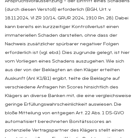
Anspruchsvoraussetzung – der Eintritt eines Schadens
(durch diesen Verstoß) erforderlich (BGH, Urt. v.
18.11.2024, VI ZR 10/14, GRUR 2024, 1910 Rn. 28). Dabei
kann bereits ein kurzzeitiger Kontrollverlust einen
immateriellen Schaden darstellen, ohne dass der
Nachweis zusätzlicher spürbarer negativer Folgen
erforderlich ist (vgl. ebd.). Dies zugrunde gelegt, ist hier
vom Vorliegen eines Schadens auszugehen. Wie sich
aus der von der Beklagten an den Kläger erteilten
Auskunft (Anl. K1/B1) ergibt, teilte die Beklagte auf
verschiedene Anfragen hin Scores hinsichtlich des
Klägers an diverse Banken mit, die eine vergleichsweise
geringe Erfüllungswahrscheinlichkeit auswiesen. Die
bloße Mitteilung von entgegen Art. 22 Abs. 1 DS‑GVO
automatisiert berechneten Bonitätsscores an
potenzielle Vertragspartner des Klägers stellt einen