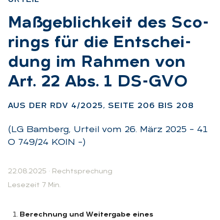
:
Maß­geb­lich­keit des Sco­
rings für die Ent­schei­
dung im Rah­men von
Art. 22 Abs. 1 DS-GVO
:
AUS DER RDV 4/2025, SEI­TE 206 BIS 208
(LG Bamberg, Urteil vom 26. März 2025 – 41
O 749/24 KOIN –)
22.08.2025
·
Rechtsprechung
Lesezeit 7 Min.
Berechnung und Weitergabe eines