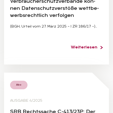
Ver­brau­cher­schutz­ver­bän­de kön­
nen Da­ten­schutz­ver­stö­ße wett­be­
werbs­recht­lich ver­fol­gen
(BGH, Urteil vom 27. März 2025 – I ZR 186/17 –)…
Weiterlesen
Abo
AUSGABE 4/2025
SRB Rechts­sa­che C-413/23P: Der