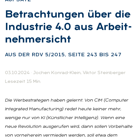
:
Be­trach­tun­gen über die
In­dus­trie 4.0 aus Ar­beit­
neh­mer­sicht
:
AUS DER RDV 5/2015, SEI­TE 243 BIS 247
03.10.2024
·
Jochen Konrad-Klein
,
Viktor Steinberger
Lesezeit 15 Min.
Die Werbestrategen haben gelernt. Von CIM (Computer
Integrated Manufacturing) redet heute keiner mehr,
wenige nur von KI (Künstlicher Intelligenz). Wenn eine
neue Revolution ausgerufen wird, dann sollen Vorbehalte
von vorneherein vermieden werden, soll etwa dem