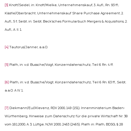
[3]
Knott/Seidel, in: Knott/Mielke, Unternehmenskauf, 3. Aufl., Rn. 93 ff.;
Kästle/Oberbracht, Unternehmenskauf Share Purchase Agreement, 2.
Aufl., 5 f; Seibt, in: Seibt, Beck‘sches Formularbuch Mergers & Acquisitions, 2.
Aufl., A. II. 1.
[4]
Tautorus/Janner, a.a.O.
[5]
Plath, in: v.d. Bussche/Voigt, Konzerndatenschutz, Teil 6 Rn. 4 ff.
[6]
Plath, in: v.d. Bussche/Voigt, Konzerndatenschutz, Teil 6 Rn. 63 ff., Seibt,
a.a.O. A IV. 1.
[7]
Diekmann/Eul/Klevenz, RDV 2000, 149 (151); Innenministerium Baden-
Württemberg, Hinweise zum Datenschutz für die private Wirtschaft Nr. 38
vom 18.1.2000, A. 3; Lüttge, NJW 2000, 2463 (2465); Plath in: Plath, BDSG, § 28