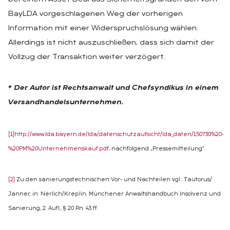
BayLDA vorgeschlagenen Weg der vorherigen
Information mit einer Widerspruchslösung wählen.
Allerdings ist nicht auszuschließen, dass sich damit der
Vollzug der Transaktion weiter verzögert.
* Der Autor ist Rechtsanwalt und Chefsyndikus in einem
Versandhandelsunternehmen.
[1]
http://www.lda.bayern.de/lda/datenschutzaufsicht/lda_daten/150730%20-
%20PM%20Unternehmenskauf.pdf
, nachfolgend „Pressemitteilung“
[2]
Zu den sanierungstechnischen Vor- und Nachteilen vgl.: Tautorus/
Janner, in: Nerlich/Kreplin, Münchener Anwaltshandbuch Insolvenz und
Sanierung, 2. Aufl., § 20 Rn. 43 ff.