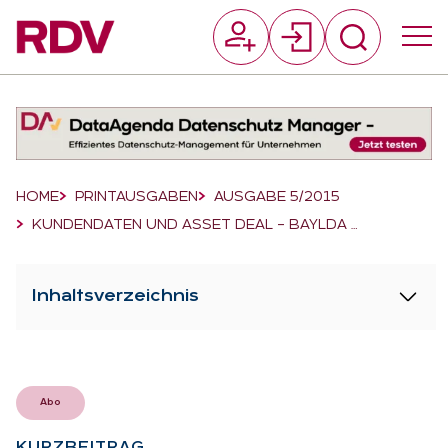
Suchfeld
Suchen
Breadcrumb-Navigation
HOME
PRINTAUSGABEN
AUSGABE 5/2015
KUNDENDATEN UND ASSET DEAL – BAYLDA …
Inhaltsverzeichnis
Abo
KURZ­BEI­TRAG