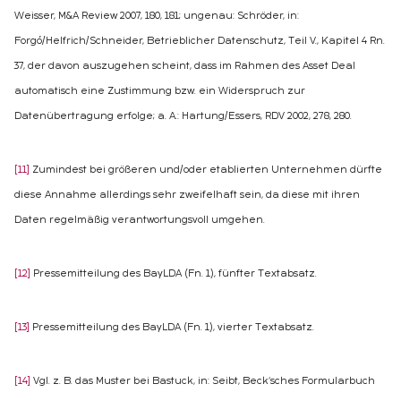
Weisser, M&A Review 2007, 180, 181; ungenau: Schröder, in:
Forgó/Helfrich/Schneider, Betrieblicher Datenschutz, Teil V., Kapitel 4 Rn.
37, der davon auszugehen scheint, dass im Rahmen des Asset Deal
automatisch eine Zustimmung bzw. ein Widerspruch zur
Datenübertragung erfolge; a. A.: Hartung/Essers, RDV 2002, 278, 280.
[11]
Zumindest bei größeren und/oder etablierten Unternehmen dürfte
diese Annahme allerdings sehr zweifelhaft sein, da diese mit ihren
Daten regelmäßig verantwortungsvoll umgehen.
[12]
Pressemitteilung des BayLDA (Fn. 1), fünfter Textabsatz.
[13]
Pressemitteilung des BayLDA (Fn. 1), vierter Textabsatz.
[14]
Vgl. z. B. das Muster bei Bastuck, in: Seibt, Beck‘sches Formularbuch