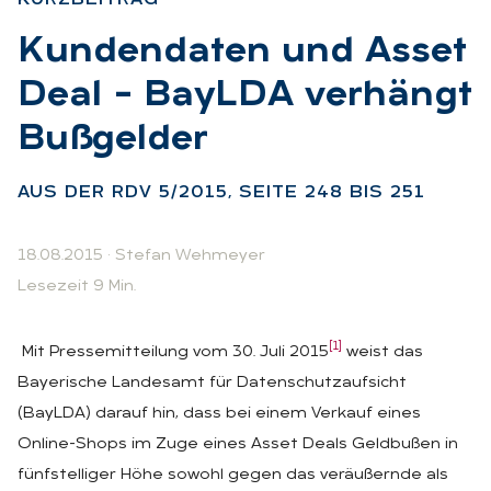
:
Kun­den­da­ten und As­set
Deal – BayL­DA ver­hängt
Buß­gel­der
:
AUS DER RDV 5/2015, SEI­TE 248 BIS 251
18.08.2015
·
Stefan Wehmeyer
Lesezeit 9 Min.
[1]
Mit Pressemitteilung vom 30. Juli 2015
weist das
Bayerische Landesamt für Datenschutzaufsicht
(BayLDA) darauf hin, dass bei einem Verkauf eines
Online-Shops im Zuge eines Asset Deals Geldbußen in
fünfstelliger Höhe sowohl gegen das veräußernde als