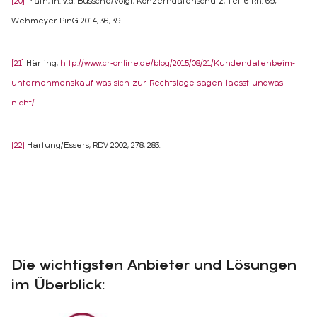
[20]
Plath, in: v.d. Bussche/Voigt, Konzerndatenschutz, Teil 6 Rn. 69;
Wehmeyer PinG 2014, 36, 39.
[21]
Härting,
http://www.cr-online.de/blog/2015/08/21/Kundendatenbeim-
unternehmenskauf-was-sich-zur-Rechtslage-sagen-laesst-undwas-
nicht/
.
[22]
Hartung/Essers, RDV 2002, 278, 283.
Die wichtigsten Anbieter und Lösungen
im Überblick: