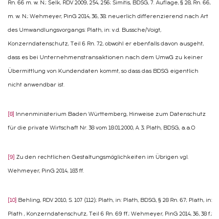
Rn. 66 m. w. N.; Selk, RDV 2009, 254, 256; Simitis, BDSG, 7. Auflage, § 28, Rn. 66,
m. w. N.; Wehmeyer, PinG 2014, 36, 38; neuerlich differenzierend nach Art
des Umwandlungsvorgangs: Plath, in: v.d. Bussche/Voigt,
Konzerndatenschutz, Teil 6 Rn. 72, obwohl er ebenfalls davon ausgeht,
dass es bei Unternehmenstransaktionen nach dem UmwG zu keiner
Übermittlung von Kundendaten kommt, so dass das BDSG eigentlich
nicht anwendbar ist.
[8]
Innenministerium Baden Württemberg, Hinweise zum Datenschutz
für die private Wirtschaft Nr. 38 vom 18.01.2000, A. 3; Plath, BDSG, a.a.O
[9]
Zu den rechtlichen Gestaltungsmöglichkeiten im Übrigen vgl.
Wehmeyer, PinG 2014, 183 ff.
[10]
Behling, RDV 2010, S. 107 (112); Plath, in: Plath, BDSG, § 28 Rn. 67; Plath, in:
Plath , Konzerndatenschutz, Teil 6 Rn. 69 ff.; Wehmeyer, PinG 2014, 36, 38 f.;