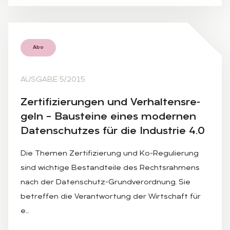
Abo
AUSGABE 5/2015
Zer­ti­fi­zie­run­gen und Ver­hal­tens­re­
geln – Bau­stei­ne ei­nes mo­der­nen
Da­ten­schut­zes für die In­dus­trie 4.0
Die Themen Zertifizierung und Ko-Regulierung
sind wichtige Bestandteile des Rechtsrahmens
nach der Datenschutz-Grundverordnung. Sie
betreffen die Verantwortung der Wirtschaft für
e…