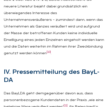
neuere Literatur bejaht dabei grundsätzlich ein
überwiegendes Interesse des
Unternehmensveräußerers – zumindest dann, wenn das
Unternehmen als Ganzes veräußert wird und aufgrund
der Masse der betroffenen Kunden keine individuelle
Einwilligung eines jeden Einzelnen eingeholt werden kann
und die Daten weiterhin im Rahmen ihrer Zweckbindung
[10]
genutzt werden können
.
IV. Pres­se­mit­tei­lung des BayL­
DA
Das BayLDA geht demgegenüber davon aus, dass
personenbezogene Kundendaten in der Praxis „wie eine
[11]
beliebige Ware veräußert werden“
. Als Beleg hierfür