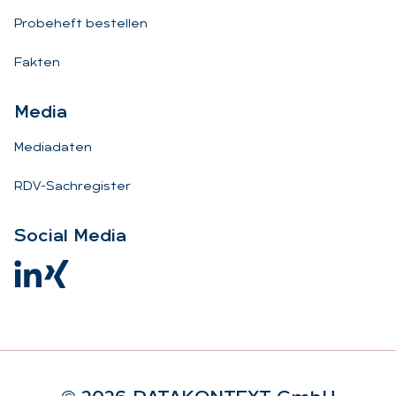
Probeheft bestellen
Fakten
Me­dia
Mediadaten
RDV-Sachregister
So­ci­al Me­dia