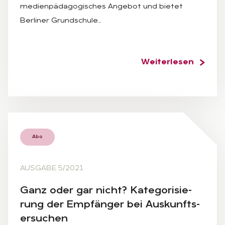
medienpädagogisches Angebot und bietet
Berliner Grundschule…
Weiterlesen
Abo
AUSGABE 5/2021
Ganz oder gar nicht? Ka­te­go­ri­sie­
rung der Emp­fän­ger bei Aus­kunfts­
er­su­chen