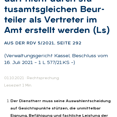
tusamts­glei­chen Be­ur­
tei­ler als Ver­tre­ter im
Amt er­stellt wer­den (Ls)
:
AUS DER RDV 5/2021, SEI­TE 292
(Verwaltungsgericht Kassel, Beschluss vom
16. Juli 2021 – 1 L 577/21.KS –)
01.10.2021
·
Rechtsprechung
Lesezeit 1 Min.
Der Dienstherr muss seine Auswahlentscheidung
auf Gesichtspunkte stützen, die unmittelbar
Eignung, Befähigung und fachliche Leistung der