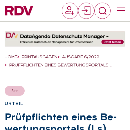
Suchfeld
Suchen
Breadcrumb-Navigation
HOME
PRINTAUSGABEN
AUSGABE 6/2022
PRÜFPFLICHTEN EINES BEWERTUNGSPORTALS …
Abo
UR­TEIL
:
Prüf­pflich­ten ei­nes Be­
wer­tungs­por­tals (Ls)
: