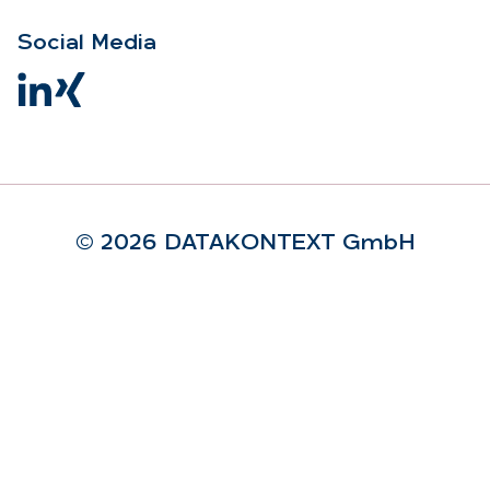
So­ci­al Me­dia
© 2026 DA­TA­KON­TEXT GmbH
Rechtliches
Impressum
AGB
Datenschutzerklärung
Datenschutz-Einstellungen