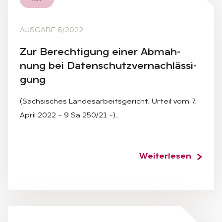
AUSGABE 6/2022
Zur Be­rech­ti­gung ei­ner Ab­mah­
nung bei Da­ten­schutz­ver­nach­läs­si­
gung
(Sächsisches Landesarbeitsgericht, Urteil vom 7.
April 2022 – 9 Sa 250/21 –)…
Weiterlesen