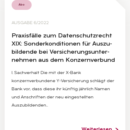
Abo
AUSGABE 6/2022
Pra­xis­fäl­le zum Da­ten­schutz­recht
XIX: Son­der­kon­di­tio­nen für Aus­zu­
bil­den­de bei Ver­si­che­rungs­un­ter­
neh­men aus dem Kon­zern­ver­bund
I. Sachverhalt Die mit der X-Bank
konzernverbundene Y-Versicherung schlägt der
Bank vor, dass diese ihr künftig jährlich Namen
und Anschriften der neu eingestellten
Auszubildenden…
Weiterlesen