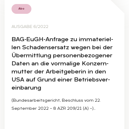
Abo
AUSGABE 6/2022
BAG-EuGH-An­fra­ge zu im­ma­te­ri­el­
len Scha­dens­er­satz we­gen bei der
Über­mitt­lung per­so­nen­be­zo­ge­ner
Da­ten an die vor­ma­li­ge Kon­zern­
mut­ter der Ar­beit­ge­be­rin in den
USA auf Grund ei­ner Be­triebs­ver­
ein­ba­rung
(Bundesarbeitsgericht, Beschluss vom 22.
September 2022 – 8 AZR 209/21 (A) –)…