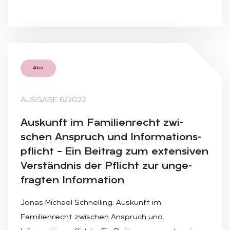
Abo
AUSGABE 6/2022
Aus­kunft im Fa­mi­li­en­recht zwi­
schen An­spruch und In­for­ma­ti­ons­
pflicht – Ein Bei­trag zum ex­ten­si­ven
Ver­ständ­nis der Pflicht zur un­ge­
frag­ten In­for­ma­ti­on
Jonas Michael Schnelling, Auskunft im
Familienrecht zwischen Anspruch und