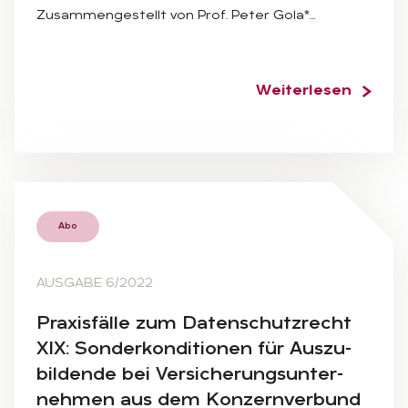
Zusammengestellt von Prof. Peter Gola*…
Weiterlesen
Abo
AUSGABE 6/2022
Pra­xis­fäl­le zum Da­ten­schutz­recht
XIX: Son­der­kon­di­tio­nen für Aus­zu­
bil­den­de bei Ver­si­che­rungs­un­ter­
neh­men aus dem Kon­zern­ver­bund