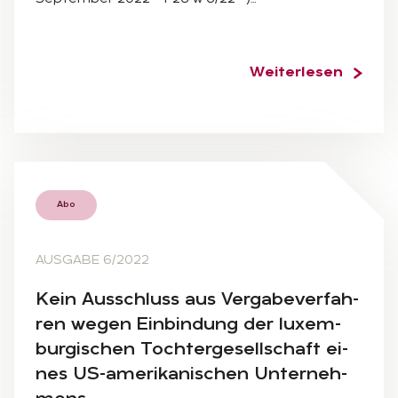
Weiterlesen
Abo
AUSGABE 6/2022
Kein Aus­schluss aus Ver­ga­be­ver­fah­
ren we­gen Ein­bin­dung der lu­xem­
bur­gi­schen Toch­ter­ge­sell­schaft ei­
nes US-ame­ri­ka­ni­schen Un­ter­neh­