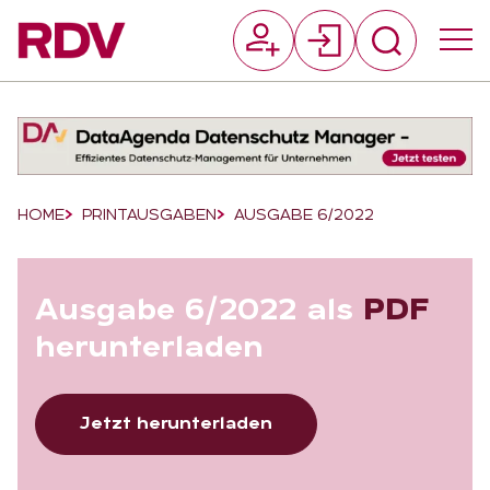
Suchfeld
Suchen
Breadcrumb-Navigation
HOME
PRINTAUSGABEN
AUSGABE 6/2022
Aus­ga­be 6/2022 als
PDF
her­un­ter­la­den
Jetzt herunterladen