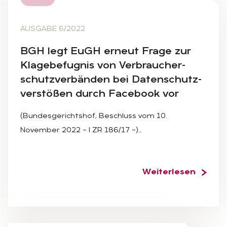
AUSGABE 6/2022
BGH legt EuGH er­neut Fra­ge zur
Kla­ge­be­fug­nis von Ver­brau­cher­
schutz­ver­bän­den bei Da­ten­schutz­
ver­stö­ßen durch Face­book vor
(Bundesgerichtshof, Beschluss vom 10.
November 2022 – I ZR 186/17 –)…
Weiterlesen