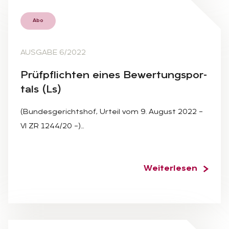
Abo
AUSGABE 6/2022
Prüf­pflich­ten ei­nes Be­wer­tungs­por­
tals (Ls)
(Bundesgerichtshof, Urteil vom 9. August 2022 –
VI ZR 1244/20 –)…
Weiterlesen