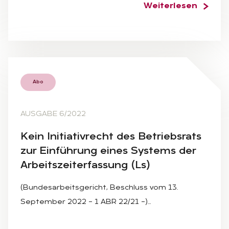
Weiterlesen
Abo
AUSGABE 6/2022
Kein In­itia­tiv­recht des Be­triebs­rats
zur Ein­füh­rung ei­nes Sys­tems der
Ar­beits­zeit­er­fas­sung (Ls)
(Bundesarbeitsgericht, Beschluss vom 13.
September 2022 – 1 ABR 22/21 –)…