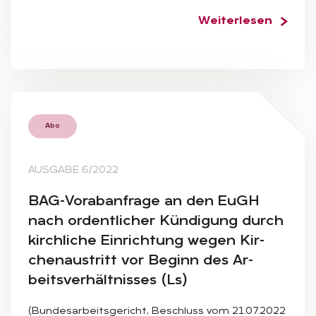
Weiterlesen
Abo
AUSGABE 6/2022
BAG-Vor­ab­an­fra­ge an den EuGH
nach or­dent­li­cher Kün­di­gung durch
kirch­li­che Ein­rich­tung we­gen Kir­
chen­aus­tritt vor Be­ginn des Ar­
beits­ver­hält­nis­ses (Ls)
(Bundesarbeitsgericht, Beschluss vom 21.07.2022