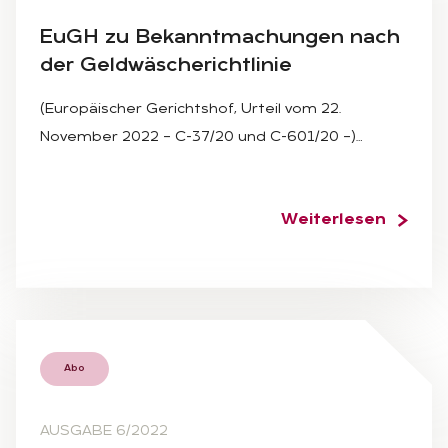
EuGH zu Be­kannt­ma­chun­gen nach
der Geld­wä­sche­richt­li­nie
(Europäischer Gerichtshof, Urteil vom 22.
November 2022 – C-37/20 und C-601/20 –)…
Weiterlesen
Abo
AUSGABE 6/2022