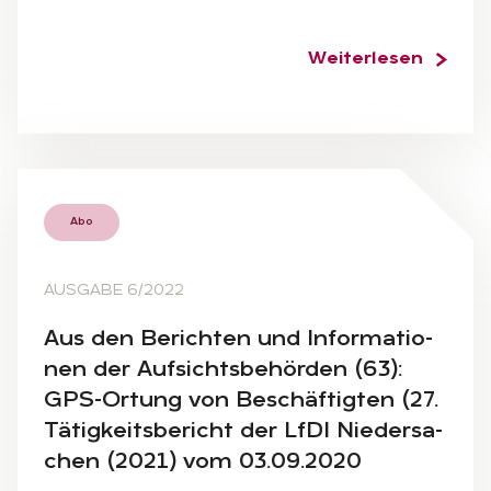
Weiterlesen
Abo
AUSGABE 6/2022
Aus den Be­rich­ten und In­for­ma­tio­
nen der Auf­sichts­be­hör­den (63):
GPS-Or­tung von Be­schäf­tig­ten (27.
Tä­tig­keits­be­richt der LfDI Nie­der­sa­
chen (2021) vom 03.09.2020