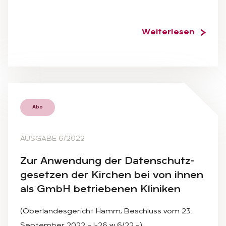
Weiterlesen
Abo
AUSGABE 6/2022
Zur An­wen­dung der Da­ten­schutz­
ge­set­zen der Kir­chen bei von ih­nen
als GmbH be­trie­be­nen Kli­ni­ken
(Oberlandesgericht Hamm, Beschluss vom 23.
September 2022 – I-26 w 6/22 –)…