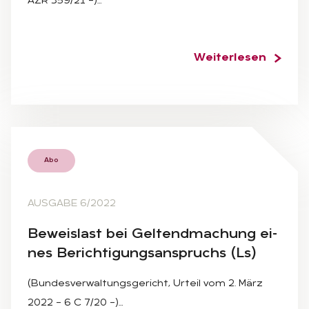
AZR 359/21 –)…
Weiterlesen
Abo
AUSGABE 6/2022
Be­weis­last bei Gel­tend­ma­chung ei­
nes Be­rich­ti­gungs­an­spruchs (Ls)
(Bundesverwaltungsgericht, Urteil vom 2. März
2022 – 6 C 7/20 –)…