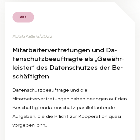
Abo
AUSGABE 6/2022
Mit­ar­bei­ter­ver­tre­tun­gen und Da­
ten­schutz­be­auf­trag­te als „Ge­währ­
leis­ter“ des Da­ten­schut­zes der Be­
schäf­tig­ten
Datenschutzbeauftrage und die
Mitarbeitervertretungen haben bezogen auf den
Beschäftigtendatenschutz parallel laufende
Aufgaben, die die Pflicht zur Kooperation quasi
vorgeben. ohn…