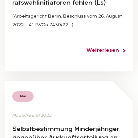
rats­wahl­in­itia­to­ren feh­len (Ls)
(Arbeitsgericht Berlin, Beschluss vom 26. August
2022 – 41 BVGa 7430/22 –)…
Weiterlesen
Abo
AUSGABE 6/2022
Selbst­be­stim­mung Min­der­jäh­ri­ger
ge­gen­über Aus­kunfts­er­tei­lung an