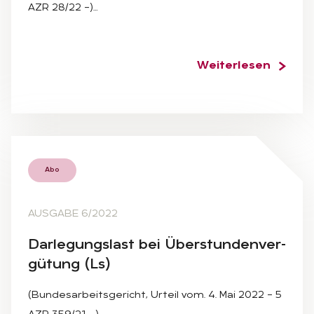
AZR 28/22 –)…
Weiterlesen
Abo
AUSGABE 6/2022
Dar­le­gungs­last bei Über­stun­den­ver­
gü­tung (Ls)
(Bundesarbeitsgericht, Urteil vom. 4. Mai 2022 – 5