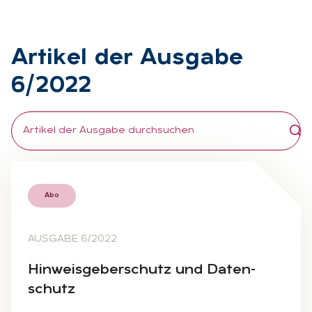
Ar­ti­kel der Aus­ga­be
6/2022
Abo
AUSGABE 6/2022
Hin­weis­ge­ber­schutz und Da­ten­
schutz