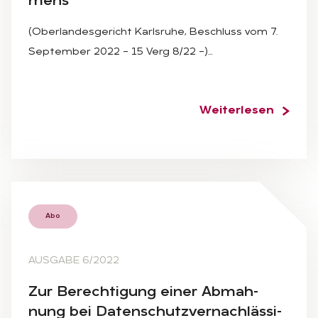
mens
(Oberlandesgericht Karlsruhe, Beschluss vom 7.
September 2022 – 15 Verg 8/22 –)…
Weiterlesen
Abo
AUSGABE 6/2022
Zur Be­rech­ti­gung ei­ner Ab­mah­
nung bei Da­ten­schutz­ver­nach­läs­si­