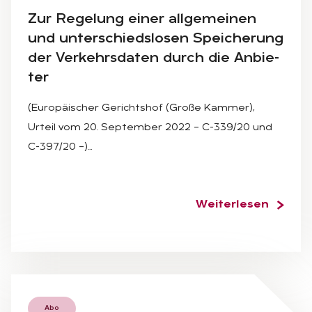
Zur Re­ge­lung ei­ner all­ge­mei­nen
und un­ter­schieds­lo­sen Spei­che­rung
der Ver­kehrs­da­ten durch die An­bie­
ter
(Europäischer Gerichtshof (Große Kammer),
Urteil vom 20. September 2022 – C-339/20 und
C-397/20 –)…
Weiterlesen
Abo