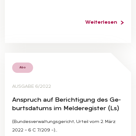
Weiterlesen
Abo
AUSGABE 6/2022
An­spruch auf Be­rich­ti­gung des Ge­
burts­da­tums im Mel­de­re­gis­ter (Ls)
(Bundesverwaltungsgericht, Urteil vom 2. März
2022 – 6 C 7/209 –)…