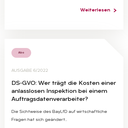
Weiterlesen
Abo
AUSGABE 6/2022
DS-GVO: Wer trägt die Kos­ten ei­ner
an­lass­lo­sen In­spek­ti­on bei ei­nem
Auf­trags­da­ten­ver­ar­bei­ter?
Die Sichtweise des BayLfD auf wirtschaftliche
Fragen hat sich geändert…