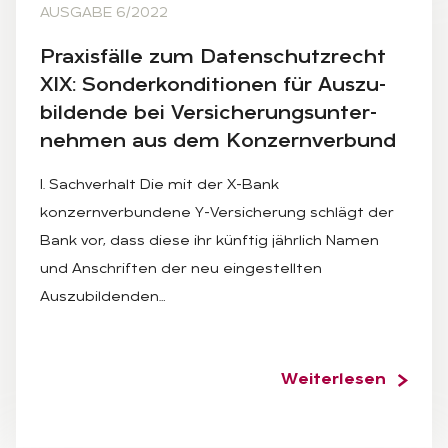
AUSGABE 6/2022
Pra­xis­fäl­le zum Da­ten­schutz­recht
XIX: Son­der­kon­di­tio­nen für Aus­zu­
bil­den­de bei Ver­si­che­rungs­un­ter­
neh­men aus dem Kon­zern­ver­bund
I. Sachverhalt Die mit der X-Bank
konzernverbundene Y-Versicherung schlägt der
Bank vor, dass diese ihr künftig jährlich Namen
und Anschriften der neu eingestellten
Auszubildenden…
Weiterlesen