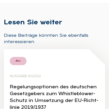
Le­sen Sie wei­ter
Diese Beiträge könnten Sie ebenfalls
interessieren.
Abo
AUSGABE 6/2022
Re­ge­lungs­op­tio­nen des deut­schen
Ge­setz­ge­bers zum Whist­leb­lo­wer-
Schutz in Um­set­zung der EU-Richt­
li­nie 2019/1937