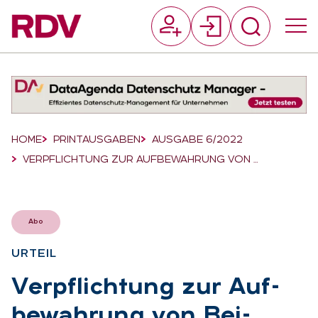
Suchfeld
Suchen
Breadcrumb-Navigation
HOME
PRINTAUSGABEN
AUSGABE 6/2022
VERPFLICHTUNG ZUR AUFBEWAHRUNG VON …
Abo
UR­TEIL
:
Ver­pflich­tung zur Auf­
be­wah­rung von Bei­