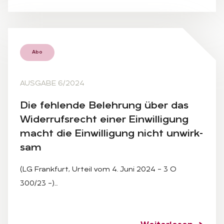
Abo
AUSGABE 6/2024
Die feh­len­de Be­leh­rung über das
Wi­der­rufs­recht ei­ner Ein­wil­li­gung
macht die Ein­wil­li­gung nicht un­wirk­
sam
(LG Frankfurt, Urteil vom 4. Juni 2024 – 3 O
300/23 –)…