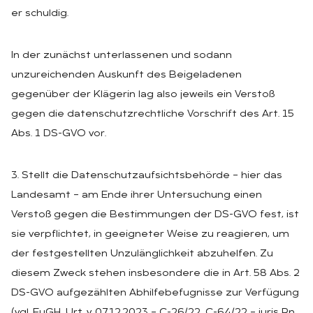
er schuldig.
In der zunächst unterlassenen und sodann
unzureichenden Auskunft des Beigeladenen
gegenüber der Klägerin lag also jeweils ein Verstoß
gegen die datenschutzrechtliche Vorschrift des Art. 15
Abs. 1 DS-GVO vor.
3. Stellt die Datenschutzaufsichtsbehörde – hier das
Landesamt – am Ende ihrer Untersuchung einen
Verstoß gegen die Bestimmungen der DS-GVO fest, ist
sie verpflichtet, in geeigneter Weise zu reagieren, um
der festgestellten Unzulänglichkeit abzuhelfen. Zu
diesem Zweck stehen insbesondere die in Art. 58 Abs. 2
DS-GVO aufgezählten Abhilfebefugnisse zur Verfügung
(vgl. EuGH, Urt. v. 07.12.2023 – C-26/22, C-64/22 – juris Rn.