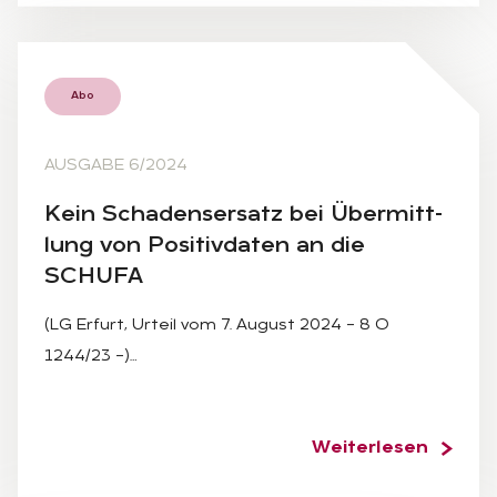
Abo
AUSGABE 6/2024
Kein Scha­dens­er­satz bei Über­mitt­
lung von Po­si­tiv­da­ten an die
SCHUFA
(LG Erfurt, Urteil vom 7. August 2024 – 8 O
1244/23 –)…
Weiterlesen