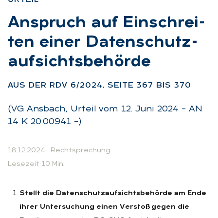
:
An­spruch auf Ein­schrei­
ten ei­ner Da­ten­schutz­
auf­sichts­be­hör­de
:
AUS DER RDV 6/2024, SEI­TE 367 BIS 370
(VG Ansbach, Urteil vom 12. Juni 2024 – AN
14 K 20.00941 –)
18.12.2024
·
Rechtsprechung
Lesezeit 10 Min.
Stellt die Datenschutzaufsichtsbehörde am Ende
ihrer Untersuchung einen Verstoß gegen die