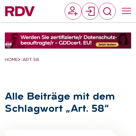
Suchfeld
Suchen
Breadcrumb-Navigation
HOME
ART. 58
Alle Bei­trä­ge mit dem
Schlag­wort „Art. 58“