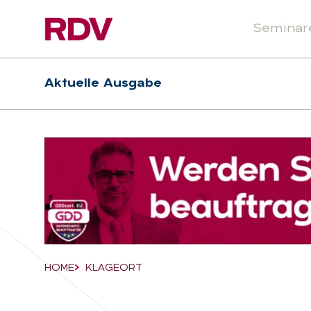
Seminar
Header
Hauptnavigation
Aktuelle Ausgabe
Suchfeld
HOME
KLAGEORT
Breadcrumb-Navigation