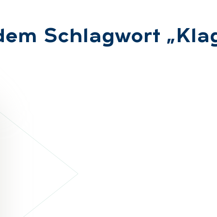
 dem Schlag­wort „Kla­g