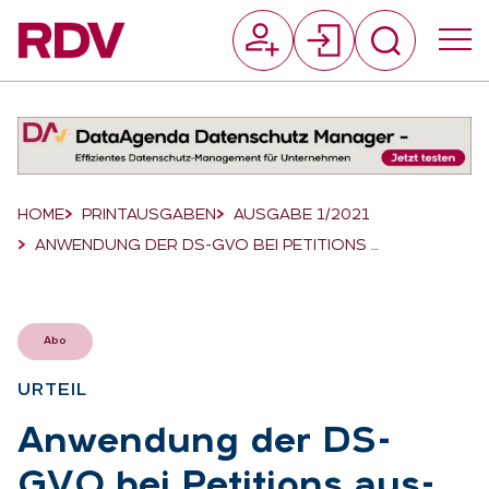
Suchfeld
Suchen
Breadcrumb-Navigation
HOME
PRINTAUSGABEN
AUSGABE 1/2021
ANWENDUNG DER DS-GVO BEI PETITIONS …
Abo
UR­TEIL
:
An­wen­dung der DS-
GVO bei Pe­ti­ti­ons aus­