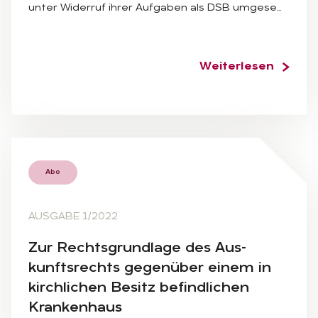
unter Widerruf ihrer Aufgaben als DSB umgese…
Weiterlesen
Abo
AUSGABE 1/2022
Zur Rechts­grund­la­ge des Aus­
kunfts­rechts ge­gen­über ei­nem in
kirch­li­chen Be­sitz be­find­li­chen
Kran­ken­haus