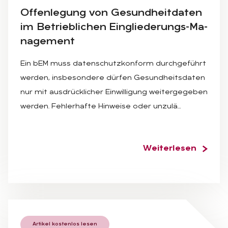
Of­fen­le­gung von Ge­sund­heit­da­ten
im Be­trieb­li­chen Ein­glie­de­rungs-Ma­
nage­ment
Ein bEM muss datenschutzkonform durchgeführt
werden, insbesondere dürfen Gesundheitsdaten
nur mit ausdrücklicher Einwilligung weitergegeben
werden. Fehlerhafte Hinweise oder unzulä…
Weiterlesen
Artikel kostenlos lesen