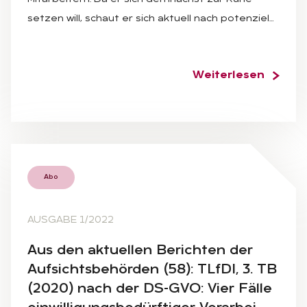
setzen will, schaut er sich aktuell nach potenziel…
Weiterlesen
Abo
AUSGABE 1/2022
Aus den ak­tu­el­len Be­rich­ten der
Auf­sichts­be­hör­den (58): TLf­DI, 3. TB
(2020) nach der DS-GVO: Vier Fäl­le