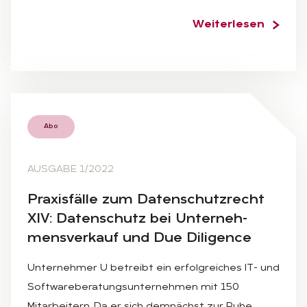
Weiterlesen
Abo
AUSGABE 1/2022
Pra­xis­fäl­le zum Da­ten­schutz­recht
XIV: Da­ten­schutz bei Un­ter­neh­
mens­ver­kauf und Due Di­li­gence
Unternehmer U betreibt ein erfolgreiches IT- und
Softwareberatungsunternehmen mit 150
Mitarbeitern. Da er sich demnächst zur Ruhe