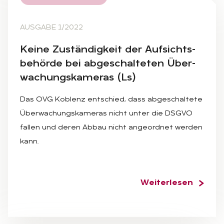
AUSGABE 1/2022
Kei­ne Zu­stän­dig­keit der Auf­sichts­
be­hör­de bei ab­ge­schal­te­ten Über­
wa­chungs­ka­me­ras (Ls)
Das OVG Koblenz entschied, dass abgeschaltete
Überwachungskameras nicht unter die DSGVO
fallen und deren Abbau nicht angeordnet werden
kann.
Weiterlesen