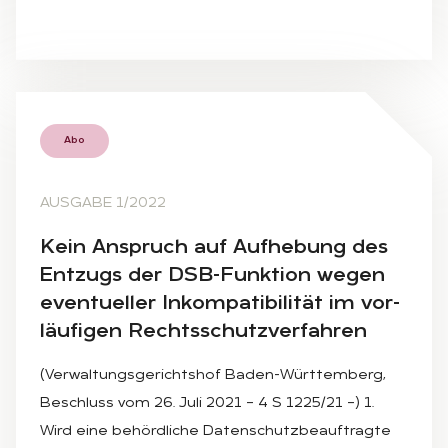
Abo
AUSGABE 1/2022
Kein An­spruch auf Auf­he­bung des
Ent­zugs der DSB-Funk­ti­on we­gen
even­tu­el­ler In­kom­pa­ti­bi­li­tät im vor­
läu­fi­gen Rechts­schutz­ver­fah­ren
(Verwaltungsgerichtshof Baden-Württemberg,
Beschluss vom 26. Juli 2021 – 4 S 1225/21 –) 1.
Wird eine behördliche Datenschutzbeauftragte