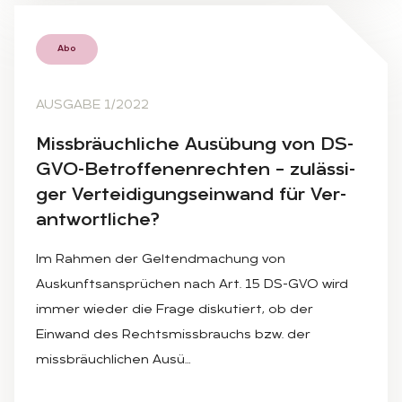
Abo
AUSGABE 1/2022
Miss­bräuch­li­che Aus­übung von DS-
GVO-Be­trof­fe­nen­rech­ten – zu­läs­si­
ger Ver­tei­di­gungs­ein­wand für Ver­
ant­wort­li­che?
Im Rahmen der Geltendmachung von
Auskunftsansprüchen nach Art. 15 DS-GVO wird
immer wieder die Frage diskutiert, ob der
Einwand des Rechtsmissbrauchs bzw. der
missbräuchlichen Ausü…