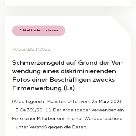
Artikel kostenlos lesen
AUSGABE 1/2022
Schmer­zens­geld auf Grund der Ver­
wen­dung ei­nes dis­kri­mi­nie­ren­den
Fo­tos ei­ner Be­schäf­ti­gen zwecks
Fir­men­wer­bung (Ls)
(Arbeitsgericht Münster, Urteil vom 25. März 2021
– 3 Ca 391/20 –) 1. Der Arbeitgeber verwendet ein
Foto einer Mitarbeiterin in einer Werbebroschüre
– unter Verstoß gegen die Daten…