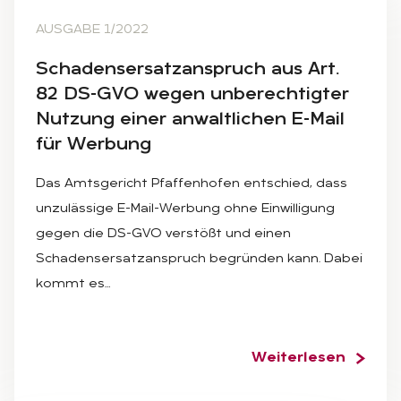
AUSGABE 1/2022
Scha­dens­er­satz­an­spruch aus Art.
82 DS-GVO we­gen un­be­rech­tig­ter
Nut­zung ei­ner an­walt­li­chen E-Mail
für Wer­bung
Das Amtsgericht Pfaffenhofen entschied, dass
unzulässige E-Mail-Werbung ohne Einwilligung
gegen die DS-GVO verstößt und einen
Schadensersatzanspruch begründen kann. Dabei
kommt es…
Weiterlesen