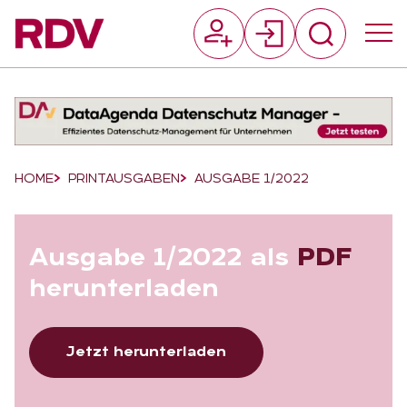
Suchfeld
Suchen
Breadcrumb-Navigation
HOME
PRINTAUSGABEN
AUSGABE 1/2022
Aus­ga­be 1/2022 als
PDF
her­un­ter­la­den
Jetzt herunterladen