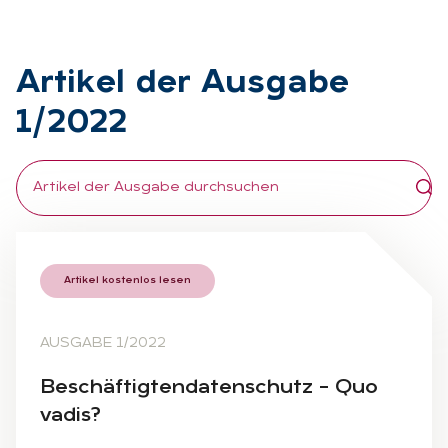
Ar­ti­kel der Aus­ga­be
1/2022
Artikel kostenlos lesen
AUSGABE 1/2022
Be­schäf­tig­ten­da­ten­schutz – Quo
va­dis?