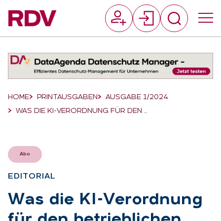
Suchfeld
Suchen
Breadcrumb-Navigation
HOME
PRINTAUSGABEN
AUSGABE 1/2024
WAS DIE KI-VERORDNUNG FÜR DEN …
Abo
EDI­TO­RI­AL
:
Was die KI-Ver­ord­nung
für den be­trieb­li­chen