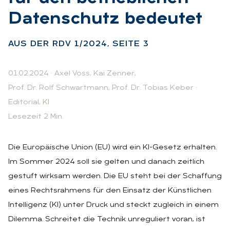
Da­ten­schutz be­deu­tet
:
AUS DER RDV 1/2024, SEI­TE 3
01.02.2024
·
Axel Voss
,
Kai Zenner
,
Prof. Dr. Rolf Schwartmann
,
Prof. Dr. Tobias Keber
·
Editorial
,
KI
Lesezeit 2 Min.
Die Europäische Union (EU) wird ein KI-Gesetz erhalten.
Im Sommer 2024 soll sie gelten und danach zeitlich
gestuft wirksam werden. Die EU steht bei der Schaffung
eines Rechtsrahmens für den Einsatz der Künstlichen
Intelligenz (KI) unter Druck und steckt zugleich in einem
Dilemma. Schreitet die Technik unreguliert voran, ist