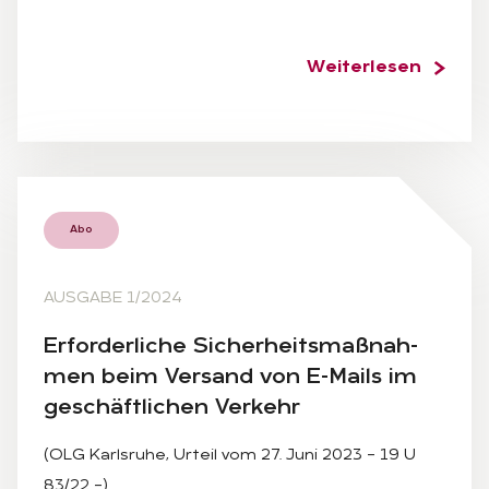
Weiterlesen
Abo
AUSGABE 1/2024
Er­for­der­li­che Si­cher­heits­maß­nah­
men beim Ver­sand von E-Mails im
ge­schäft­li­chen Ver­kehr
(OLG Karlsruhe, Urteil vom 27. Juni 2023 – 19 U
83/22 –)…