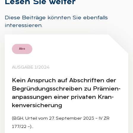
Le­sen Sie wei­ter
Diese Beiträge könnten Sie ebenfalls
interessieren.
Abo
AUSGABE 1/2024
Kein An­spruch auf Ab­schrif­ten der
Be­grün­dungs­schrei­ben zu Prä­mi­en­
an­pas­sun­gen ei­ner pri­va­ten Kran­
ken­ver­si­che­rung
(BGH, Urteil vom 27. September 2023 – IV ZR
177/22 –)…