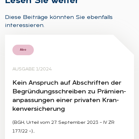
Le­sen Sie wei­ter
Diese Beiträge könnten Sie ebenfalls
interessieren.
Abo
AUSGABE 1/2024
Kein An­spruch auf Ab­schrif­ten der
Be­grün­dungs­schrei­ben zu Prä­mi­en­
an­pas­sun­gen ei­ner pri­va­ten Kran­
ken­ver­si­che­rung
(BGH, Urteil vom 27. September 2023 – IV ZR
177/22 –)…