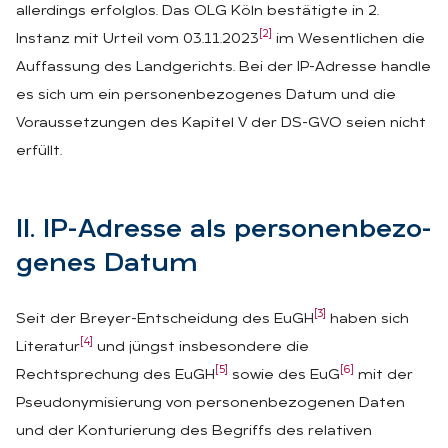
allerdings erfolglos. Das OLG Köln bestätigte in 2.
[2]
Instanz mit Urteil vom 03.11.2023
im Wesentlichen die
Auffassung des Landgerichts. Bei der IP-Adresse handle
es sich um ein personenbezogenes Datum und die
Voraussetzungen des Kapitel V der DS-GVO seien nicht
erfüllt.
II. IP-Adres­se als per­so­nen­be­zo­
ge­nes Da­tum
[3]
Seit der Breyer-Entscheidung des EuGH
haben sich
[4]
Literatur
und jüngst insbesondere die
[5]
[6]
Rechtsprechung des EuGH
sowie des EuG
mit der
Pseudonymisierung von personenbezogenen Daten
und der Konturierung des Begriffs des relativen