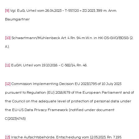
[9]
Vgl. EuG, Urteil vom 26.04.2023 – T-557/20 = ZD 2023, 399 m. Anm.
Baumgartner
[10]
Schwartmann/Mühlenbeck Art. 4 Rn. 94 m.W.n. in HK-DS-GVO/BDSG (2.
A.).
[11]
EuGH, Urteil vom 19.10.2016 – C-582/14, Rn. 46.
[12]
Commission Implementing Decision EU 2023/1795 of 10 July 2023
pursuant to Regulation (EU) 2016/679 of the European Parliament and of
the Council on the adequate level of protection of personal data under
the EU-US Data Privacy Framework (notified under document
C(2023)4745)
[13]
Irische Aufsichtsbehörde, Entscheidung vom 12.05.2023, Rn. 7.195.