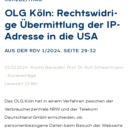
:
OLG Köln: Rechts­wid­ri­
ge Über­mitt­lung der IP-
Adres­se in die USA
:
AUS DER RDV 1/2024, SEI­TE 29-32
01.02.2024
·
Kristin Benedikt
,
Prof. Dr. Rolf Schwartmann
·
Kurzbeiträge
Lesezeit 13 Min.
Das OLG Köln hat in einem Verfahren zwischen der
Verbraucherzentrale NRW und der Telekom
Deutschland GmbH entschieden, ob
personenbezogene Daten beim Besuch der Webseite