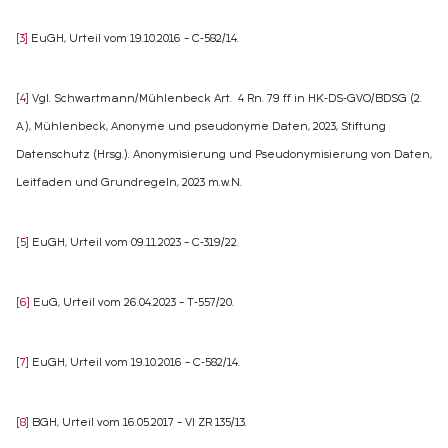
[3]
EuGH, Urteil vom 19.10.2016 – C-582/14.
[4]
Vgl. Schwartmann/Mühlenbeck Art. 4 Rn. 79 ff in HK-DS-GVO/BDSG (2.
A.), Mühlenbeck, Anonyme und pseudonyme Daten, 2023, Stiftung
Datenschutz (Hrsg.). Anonymisierung und Pseudonymisierung von Daten,
Leitfaden und Grundregeln, 2023 m.w.N.
[5]
EuGH, Urteil vom 09.11.2023 – C-319/22.
[6]
EuG, Urteil vom 26.04.2023 – T-557/20.
[7]
EuGH, Urteil vom 19.10.2016 – C-582/14.
[8]
BGH, Urteil vom 16.05.2017 – VI ZR 135/13.