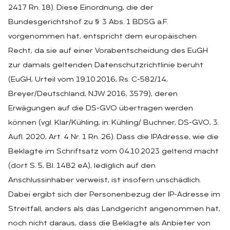
2417 Rn. 18). Diese Einordnung, die der
Bundesgerichtshof zu § 3 Abs. 1 BDSG a.F.
vorgenommen hat, entspricht dem europäischen
Recht, da sie auf einer Vorabentscheidung des EuGH
zur damals geltenden Datenschutzrichtlinie beruht
(EuGH, Urteil vom 19.10.2016, Rs. C-582/14,
Breyer/Deutschland, NJW 2016, 3579), deren
Erwägungen auf die DS-GVO übertragen werden
können (vgl. Klar/Kühling, in: Kühling/ Buchner, DS-GVO, 3.
Aufl. 2020, Art. 4 Nr. 1 Rn. 26). Dass die IPAdresse, wie die
Beklagte im Schriftsatz vom 04.10.2023 geltend macht
(dort S. 5, Bl. 1482 eA), lediglich auf den
Anschlussinhaber verweist, ist insofern unschädlich.
Dabei ergibt sich der Personenbezug der IP-Adresse im
Streitfall, anders als das Landgericht angenommen hat,
noch nicht daraus, dass die Beklagte als Anbieter von