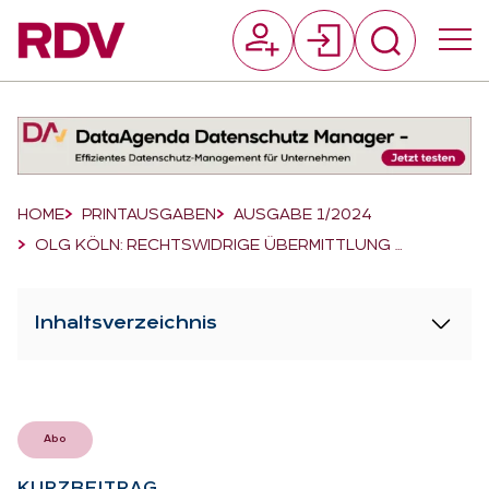
Suchfeld
Suchen
Breadcrumb-Navigation
HOME
PRINTAUSGABEN
AUSGABE 1/2024
OLG KÖLN: RECHTSWIDRIGE ÜBERMITTLUNG …
Inhaltsverzeichnis
Abo
KURZ­BEI­TRAG