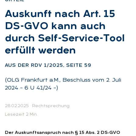
:
Aus­kunft nach Art. 15
DS-GVO kann auch
durch Self-Ser­vice-Tool
er­füllt wer­den
:
AUS DER RDV 1/2025, SEI­TE 59
(OLG Frankfurt a.M., Beschluss vom 2. Juli
2024 – 6 U 41/24 –)
28.02.2025
·
Rechtsprechung
Lesezeit 2 Min.
Der Auskunftsanspruch nach § 15 Abs. 2 DS‑GVO