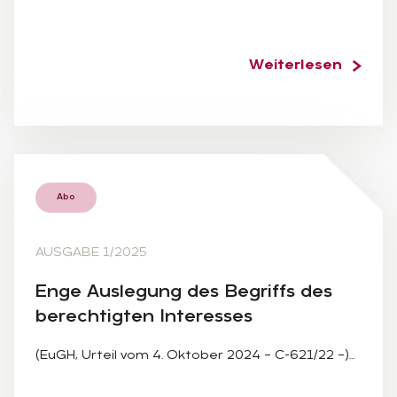
Weiterlesen
Abo
AUSGABE 1/2025
Enge Aus­le­gung des Be­griffs des
be­rech­tig­ten In­ter­es­ses
(EuGH, Urteil vom 4. Oktober 2024 – C-621/22 –)…