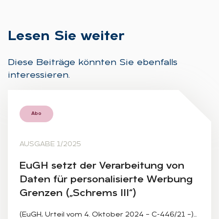
Le­sen Sie wei­ter
Diese Beiträge könnten Sie ebenfalls
interessieren.
Abo
AUSGABE 1/2025
EuGH setzt der Ver­ar­bei­tung von
Da­ten für per­so­na­li­sier­te Wer­bung
Gren­zen („Schrems III“)
(EuGH, Urteil vom 4. Oktober 2024 – C-446/21 –)…