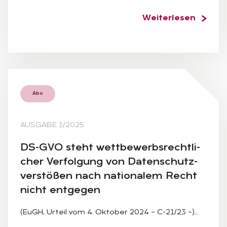
Weiterlesen
Abo
AUSGABE 1/2025
DS-GVO steht wett­be­werbs­recht­li­
cher Ver­fol­gung von Da­ten­schutz­
ver­stö­ßen nach na­tio­na­lem Recht
nicht ent­ge­gen
(EuGH, Urteil vom 4. Oktober 2024 – C-21/23 –)…