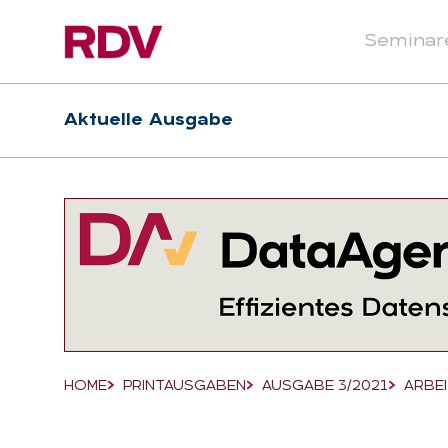
Seminar
Header
Hauptnavigation
Aktuelle Ausgabe
Suchfeld
HOME
PRINTAUSGABEN
AUSGABE 3/2021
ARBE
Breadcrumb-Navigation