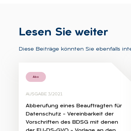
Le­sen Sie wei­ter
Diese Beiträge könnten Sie ebenfalls int
Abo
AUSGABE 3/2021
Ab­be­ru­fung ei­nes Be­auf­trag­ten für
Da­ten­schutz – Ver­ein­bar­keit der
Vor­schrif­ten des BDSG mit de­nen
der EU-DS-GVO – Vor­la­ge an den