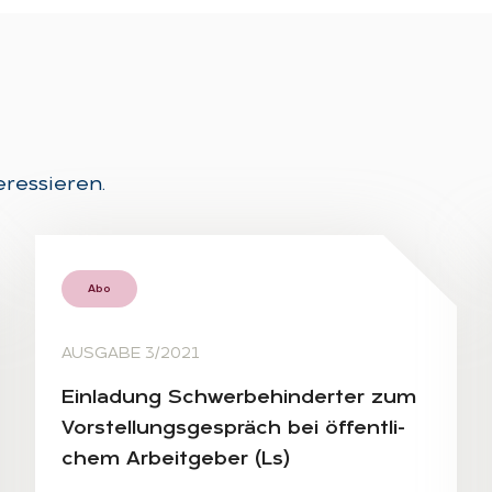
eressieren.
Abo
AUSGABE 3/2021
Ein­la­dung Schwer­be­hin­der­ter zum
Vor­stel­lungs­ge­spräch bei öf­fent­li­
chem Ar­beit­ge­ber (Ls)