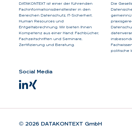
DATAKONTEXT ist einer der führenden
Die Gesell
Fachinformationsdienstleister in den
Datensicher
Bereichen Datenschutz, IT-Sicherheit,
gemeinnüt
Human Resources und
praxisgere
Entgeltabrechnung. Wir bieten Ihnen
Datenschut
Kompetenz aus einer Hand: Fachbücher,
datenverar
Fachzeitschriften und Seminare,
insbesonde
Zertifizierung und Beratung.
Fachwissen
politische 
So­ci­al Me­dia
© 2026 DA­TA­KON­TEXT GmbH