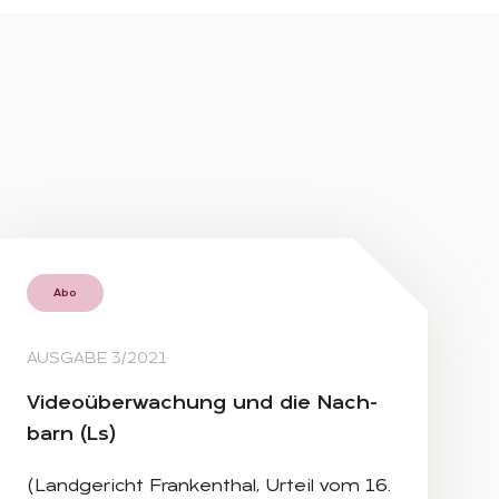
Abo
AUSGABE 3/2021
Vi­deo­über­wa­chung und die Nach­
barn (Ls)
(Landgericht Frankenthal, Urteil vom 16.