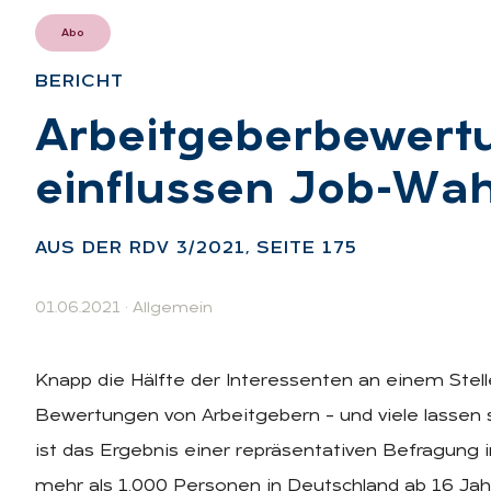
Abo
BE­RICHT
:
Ar­beit­ge­ber­be­wer
ein­flus­sen Job-Wah
AUS DER RDV 3/2021, SEI­TE 175
01.06.2021
·
Allgemein
Knapp die Hälfte der Interessenten an einem Stell
Bewertungen von Arbeitgebern – und viele lassen 
ist das Ergebnis einer repräsentativen Befragung 
mehr als 1.000 Personen in Deutschland ab 16 Ja