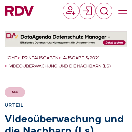
Suchfeld
Suchen
Breadcrumb-Navigation
HOME
PRINTAUSGABEN
AUSGABE 3/2021
VIDEOÜBERWACHUNG UND DIE NACHBARN (LS)
Abo
UR­TEIL
:
Vi­deo­über­wa­chung und
die Nach­barn (Ls)
: