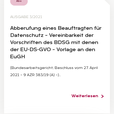
Abo
AUSGABE 3/2021
Ab­be­ru­fung ei­nes Be­auf­trag­ten für
Da­ten­schutz – Ver­ein­bar­keit der
Vor­schrif­ten des BDSG mit de­nen
der EU-DS-GVO – Vor­la­ge an den
EuGH
(Bundesarbeitsgericht, Beschluss vom 27. April
2021 – 9 AZR 383/19 (A) –)…
Weiterlesen