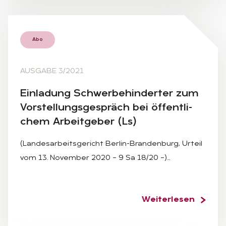
Abo
AUSGABE 3/2021
Ein­la­dung Schwer­be­hin­der­ter zum
Vor­stel­lungs­ge­spräch bei öf­fent­li­
chem Ar­beit­ge­ber (Ls)
(Landesarbeitsgericht Berlin-Brandenburg, Urteil
vom 13. November 2020 – 9 Sa 18/20 –)…
Weiterlesen