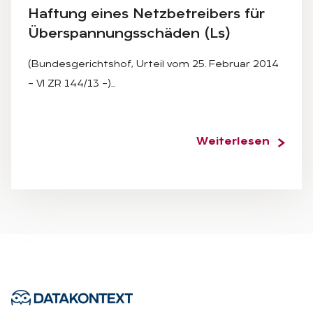
Haf­tung ei­nes Netz­be­trei­bers für
Über­span­nungs­schä­den (Ls)
(Bundesgerichtshof, Urteil vom 25. Februar 2014
– VI ZR 144/13 –)…
Weiterlesen