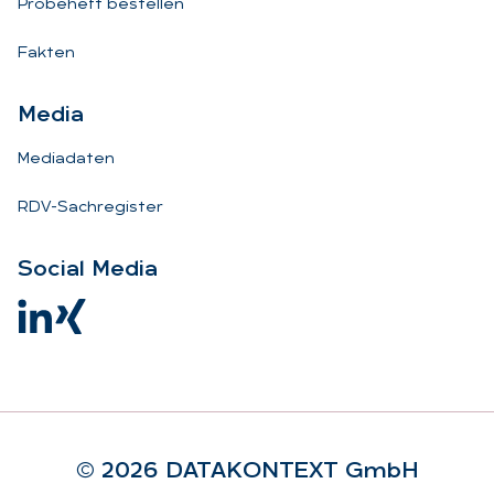
Probeheft bestellen
Fakten
Me­dia
Mediadaten
RDV-Sachregister
So­ci­al Me­dia
© 2026 DA­TA­KON­TEXT GmbH