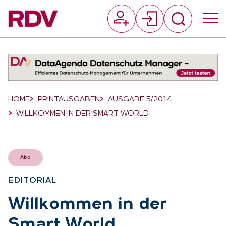
Suchfeld
Suchen
Breadcrumb-Navigation
HOME
PRINTAUSGABEN
AUSGABE 5/2014
WILLKOMMEN IN DER SMART WORLD
Abo
EDI­TO­RI­AL
:
Will­kom­men in der
Smart World
: