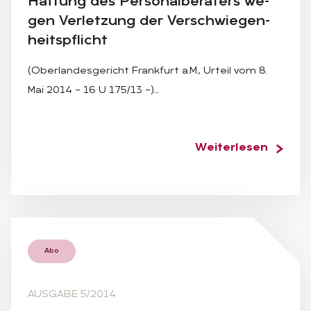
Haf­tung des Per­so­nal­be­ra­ters we­
gen Ver­let­zung der Ver­schwie­gen­
heits­pflicht
(Oberlandesgericht Frankfurt a.M., Urteil vom 8.
Mai 2014 – 16 U 175/13 –)…
Weiterlesen
Abo
AUSGABE 5/2014