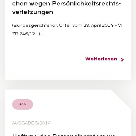
chen we­gen Per­sön­lich­keits­rechts­
ver­let­zun­gen
(Bundesgerichtshof, Urteil vom 29. April 2014 – VI
ZR 246/12 –)…
Weiterlesen
Abo
AUSGABE 5/2014