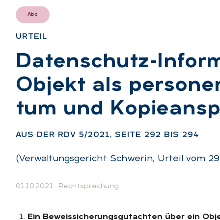
Abo
UR­TEIL
:
Da­ten­schutz-In­for­
Ob­jekt als per­so­ne
tum und Ko­pie­an­s
AUS DER RDV 5/2021, SEI­TE 292 BIS 294
(Verwaltungsgericht Schwerin, Urteil vom 29. 
01.10.2021
·
Rechtsprechung
Ein Beweissicherungsgutachten über ein Obj