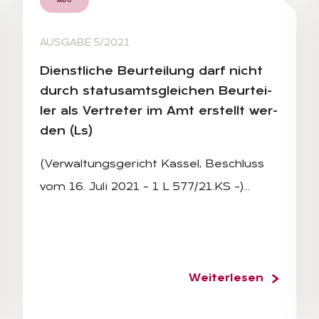
Abo
AUSGABE 5/2021
Dienst­li­che Be­ur­tei­lung darf nicht
durch sta­tusamts­glei­chen Be­ur­tei­
ler als Ver­tre­ter im Amt er­stellt wer­
den (Ls)
(Verwaltungsgericht Kassel, Beschluss
vom 16. Juli 2021 – 1 L 577/21.KS –)…
Weiterlesen