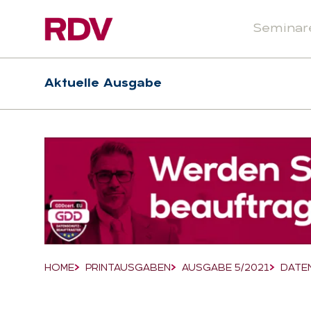
Seminar
Header
Hauptnavigation
Aktuelle Ausgabe
Suchfeld
HOME
PRINTAUSGABEN
AUSGABE 5/2021
DATE
Breadcrumb-Navigation