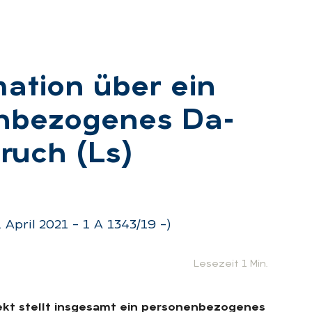
ma­ti­on über ein
n­be­zo­ge­nes Da­
pruch (Ls)
:
April 2021 – 1 A 1343/19 –)
Lesezeit 1 Min.
ekt stellt insgesamt ein personenbezogenes