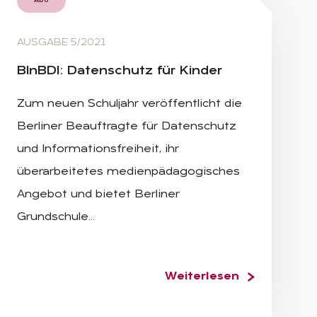
Abo
AUSGABE 5/2021
Bln­B­DI: Da­ten­schutz für Kin­der
Zum neuen Schuljahr veröffentlicht die
Berliner Beauftragte für Datenschutz
und Informationsfreiheit, ihr
überarbeitetes medienpädagogisches
Angebot und bietet Berliner
Grundschule…
Weiterlesen