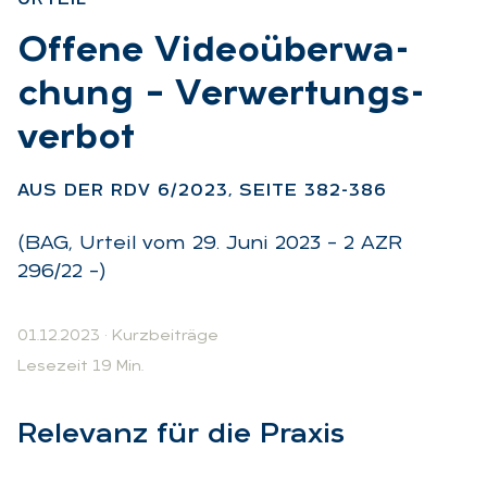
:
Of­fe­ne Vi­deo­über­wa­
chung – Ver­wer­tungs­
ver­bot
:
AUS DER RDV 6/2023, SEI­TE 382-386
(BAG, Urteil vom 29. Juni 2023 – 2 AZR
296/22 –)
01.12.2023
·
Kurzbeiträge
Lesezeit 19 Min.
Re­le­vanz für die Pra­xis