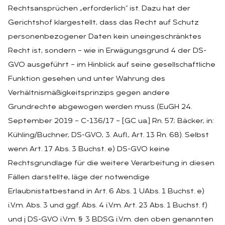
Rechtsansprüchen „erforderlich“ ist. Dazu hat der
Gerichtshof klargestellt, dass das Recht auf Schutz
personenbezogener Daten kein uneingeschränktes
Recht ist, sondern – wie in Erwägungsgrund 4 der DS-
GVO ausgeführt – im Hinblick auf seine gesellschaftliche
Funktion gesehen und unter Wahrung des
Verhältnismäßigkeitsprinzips gegen andere
Grundrechte abgewogen werden muss (EuGH 24.
September 2019 – C-136/17 – [GC ua.] Rn. 57; Bäcker, in:
Kühling/Buchner, DS-GVO, 3. Aufl., Art. 13 Rn. 68). Selbst
wenn Art. 17 Abs. 3 Buchst. e) DS-GVO keine
Rechtsgrundlage für die weitere Verarbeitung in diesen
Fällen darstellte, läge der notwendige
Erlaubnistatbestand in Art. 6 Abs. 1 UAbs. 1 Buchst. e)
i.V.m. Abs. 3 und ggf. Abs. 4 i.V.m. Art. 23 Abs. 1 Buchst. f)
und j DS-GVO i.V.m. § 3 BDSG i.V.m. den oben genannten