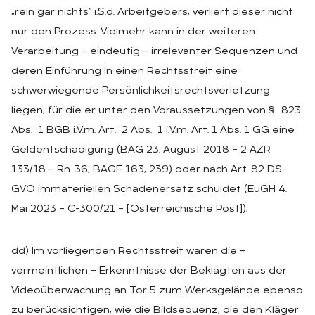
„rein gar nichts“ i.S.d. Arbeitgebers, verliert dieser nicht
nur den Prozess. Vielmehr kann in der weiteren
Verarbeitung – eindeutig – irrelevanter Sequenzen und
deren Einführung in einen Rechtsstreit eine
schwerwiegende Persönlichkeitsrechtsverletzung
liegen, für die er unter den Voraussetzungen von § 823
Abs. 1 BGB i.V.m. Art. 2 Abs. 1 i.V.m. Art. 1 Abs. 1 GG eine
Geldentschädigung (BAG 23. August 2018 – 2 AZR
133/18 – Rn. 36, BAGE 163, 239) oder nach Art. 82 DS-
GVO immateriellen Schadenersatz schuldet (EuGH 4.
Mai 2023 – C-300/21 – [Österreichische Post]).
dd) Im vorliegenden Rechtsstreit waren die –
vermeintlichen – Erkenntnisse der Beklagten aus der
Videoüberwachung an Tor 5 zum Werksgelände ebenso
zu berücksichtigen, wie die Bildsequenz, die den Kläger