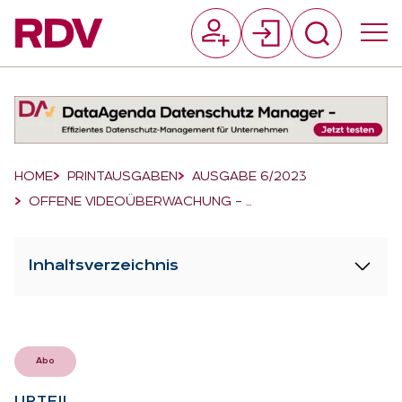
Suchfeld
Suchen
Breadcrumb-Navigation
HOME
PRINTAUSGABEN
AUSGABE 6/2023
OFFENE VIDEOÜBERWACHUNG – …
Inhaltsverzeichnis
Abo
UR­TEIL