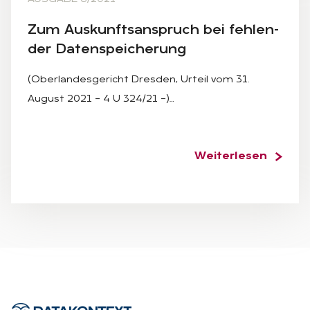
Zum Aus­kunfts­an­spruch bei feh­len­
der Da­ten­spei­che­rung
(Oberlandesgericht Dresden, Urteil vom 31.
August 2021 – 4 U 324/21 –)…
Weiterlesen