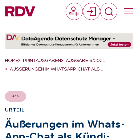
Suchfeld
Suchen
Breadcrumb-Navigation
HOME
PRINTAUSGABEN
AUSGABE 6/2021
ÄUSSERUNGEN IM WHATSAPP-CHAT ALS …
Abo
UR­TEIL
:
Äu­ße­run­gen im Whats­
App-Chat als Kün­di­