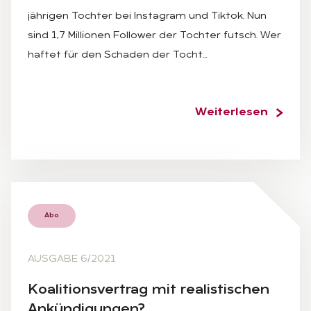
jährigen Tochter bei Instagram und Tiktok. Nun
sind 1,7 Millionen Follower der Tochter futsch. Wer
haftet für den Schaden der Tocht…
Weiterlesen
Abo
AUSGABE 6/2021
Ko­ali­ti­ons­ver­trag mit rea­lis­ti­schen
An­kün­di­gun­gen?