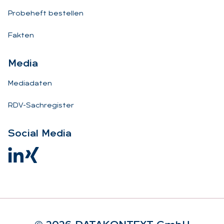
Probeheft bestellen
Fakten
Me­dia
Mediadaten
RDV-Sachregister
So­ci­al Me­dia