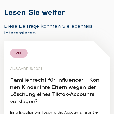
Le­sen Sie wei­ter
Diese Beiträge könnten Sie ebenfalls
interessieren.
Abo
AUSGABE 6/2021
Fa­mi­li­en­recht für In­flu­en­cer – Kön­
nen Kin­der ihre El­tern we­gen der
Lö­schung ei­nes Tik­tok-Ac­counts
ver­kla­gen?
Eine Brasilianerin löschte die Accounts ihrer 14-