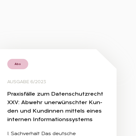
Abo
AUSGABE 6/2023
Pra­xis­fäl­le zum Da­ten­schutz­recht
XXV: Ab­wehr un­er­wünsch­ter Kun­
den und Kun­din­nen mit­tels ei­nes
in­ter­nen In­for­ma­ti­ons­sys­tems
I. Sachverhalt Das deutsche