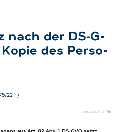
tz nach der DS‑G­
 Ko­pie des Per­so­
75/22 –)
Lesezeit 3 Min.
hadens aus Art. 82 Abs. 1 DS-GVO setzt