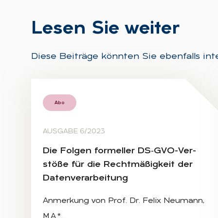
Le­sen Sie wei­ter
Diese Beiträge könnten Sie ebenfalls int
Abo
AUSGABE 6/2023
Die Fol­gen for­mel­ler DS‑G­VO-Ver­
stö­ße für die Recht­mä­ßig­keit der
Da­ten­ver­ar­bei­tung
Anmerkung von Prof. Dr. Felix Neumann,
M.A.*…