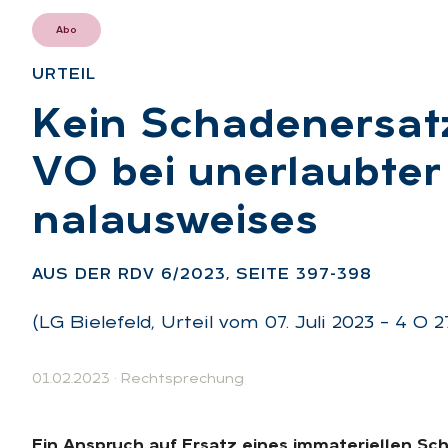
Abo
UR­TEIL
:
Kein Scha­den­er­sa
VO bei un­er­laub­ter
nal­aus­wei­ses
:
AUS DER RDV 6/2023, SEI­TE 397-398
(LG Bielefeld, Urteil vom 07. Juli 2023 – 4 O 2
01.02.2023
·
Rechtsprechung
Ein Anspruch auf Ersatz eines immateriellen Sc