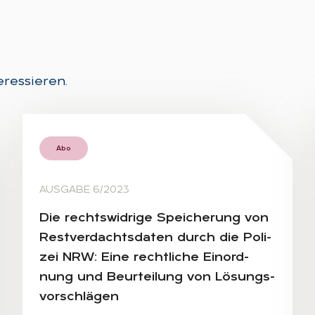
eressieren.
Abo
AUSGABE 6/2023
Die rechts­wid­ri­ge Spei­che­rung von
Rest­ver­dachts­da­ten durch die Po­li­
zei NRW: Eine recht­li­che Ein­ord­
nung und Be­ur­tei­lung von Lö­sungs­
vor­schlä­gen